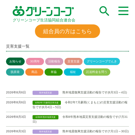
グリーンコープ生活協同組合連合会
組合員の方はこちら
災害支援一覧
お知らせ
30周年
活動報告
災害支援
グリーンコープでんき
脱原発
商品
単協
福祉
託送料金を問う
2026年8月6日
熊本地震復興支援活動の報告です(8月3日～4日)
熊本地震支援
2026年8月6日
令和2年7月豪雨(くまもと)の災害支援活動の報
令和2年7月豪雨災害支援
告です(8月4日～5日)
2026年8月3日
令和8年熊本地震災害支援活動の報告です(7月31
令和8年熊本地震支援
日)
2026年8月3日
熊本地震復興支援活動の報告です(7月1日～30日)
熊本地震支援