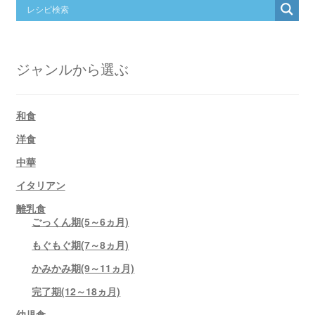
ジャンルから選ぶ
和食
洋食
中華
イタリアン
離乳食
ごっくん期(5～6ヵ月)
もぐもぐ期(7～8ヵ月)
かみかみ期(9～11ヵ月)
完了期(12～18ヵ月)
幼児食