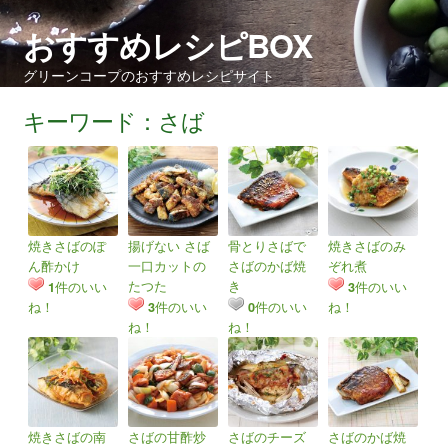
おすすめレシピBOX
グリーンコープのおすすめレシピサイト
キーワード：さば
焼きさばのぽ
揚げない さば
骨とりさばで
焼きさばのみ
ん酢かけ
一口カットの
さばのかば焼
ぞれ煮
たつた
き
件のいい
件のいい
1
3
ね！
件のいい
件のいい
ね！
3
0
ね！
ね！
焼きさばの南
さばの甘酢炒
さばのチーズ
さばのかば焼