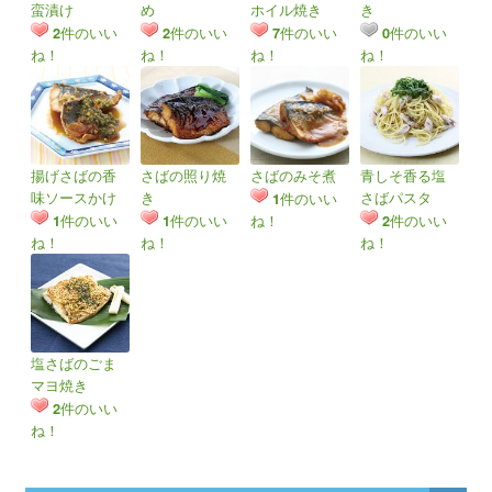
蛮漬け
め
ホイル焼き
き
件のいい
件のいい
件のいい
件のいい
2
2
7
0
ね！
ね！
ね！
ね！
揚げさばの香
さばの照り焼
さばのみそ煮
青しそ香る塩
味ソースかけ
き
さばパスタ
件のいい
1
件のいい
件のいい
ね！
件のいい
1
1
2
ね！
ね！
ね！
塩さばのごま
マヨ焼き
件のいい
2
ね！