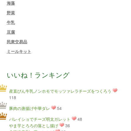
海藻
野菜
牛乳
豆腐
民衆交易品
ミールキット
いいね！ランキング
産直びん牛乳ノンホモでモッツァレラチーズをつくろう
118
豚肉の唐揚げ中華ダレ
54
バレイショでチーズ明太ガレット
48
やま芋とろろの落とし揚げ
36