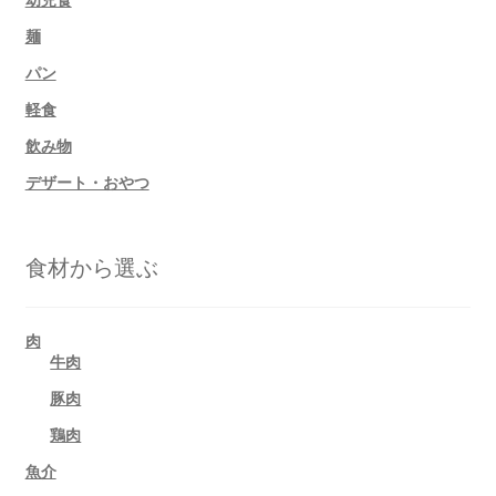
麺
パン
軽食
飲み物
デザート・おやつ
食材から選ぶ
肉
牛肉
豚肉
鶏肉
魚介