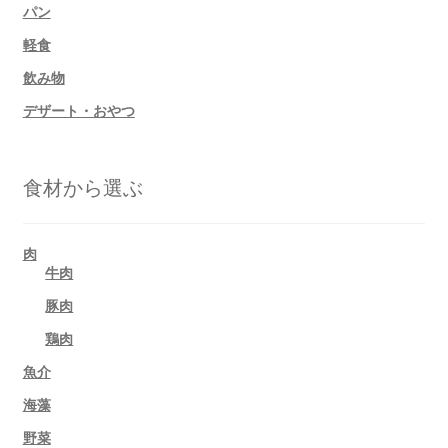
パン
軽食
飲み物
デザート・おやつ
食材から選ぶ
肉
牛肉
豚肉
鶏肉
魚介
海藻
野菜