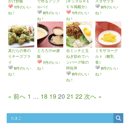
かけ炒飯
で作るアップ
(キッズＧＲＥ
スタサラダ
ルパイ
ＥＮ掲載分）
件のいい
件のいい
1
0
ね！
件のいい
件のいい
ね！
0
1
ね！
ね！
真だらの青の
とろろ汁on麦
合ミンチと玉
ミモザヨーグ
りチーズフラ
飯
ねぎ炒めでハ
ルト（離乳
イ
ンバーグ味の
食）
件のいい
1
時短丼
件のいい
ね！
件のいい
0
0
ね！
件のいい
ね！
0
ね！
« 前へ
1
…
18
19
20
21
22
次へ »