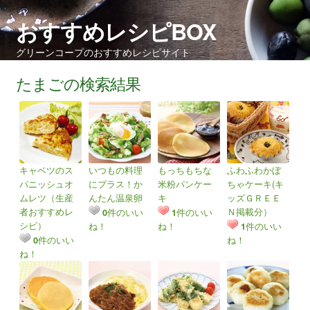
おすすめレシピBOX
グリーンコープのおすすめレシピサイト
たまごの検索結果
キャベツのス
いつもの料理
もっちもちな
ふわふわかぼ
パニッシュオ
にプラス！か
米粉パンケー
ちゃケーキ(キ
ムレツ（生産
んたん温泉卵
キ
ッズＧＲＥＥ
者おすすめレ
Ｎ掲載分）
件のいい
件のいい
0
1
シピ）
ね！
ね！
件のいい
1
件のいい
ね！
0
ね！