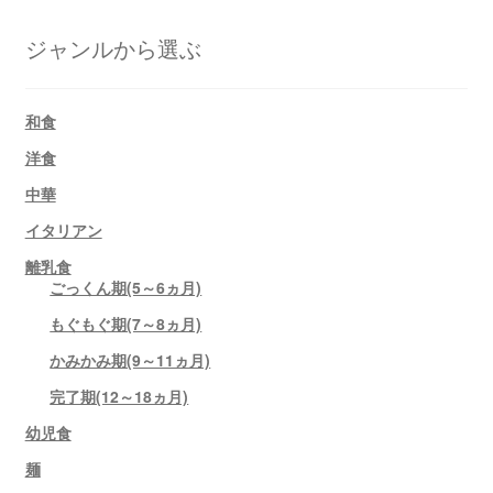
ジャンルから選ぶ
和食
洋食
中華
イタリアン
離乳食
ごっくん期(5～6ヵ月)
もぐもぐ期(7～8ヵ月)
かみかみ期(9～11ヵ月)
完了期(12～18ヵ月)
幼児食
麺