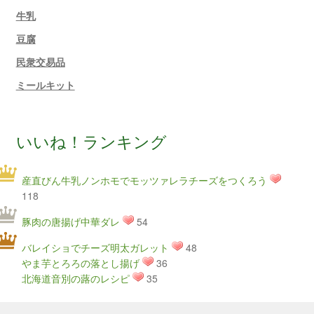
牛乳
豆腐
民衆交易品
ミールキット
いいね！ランキング
産直びん牛乳ノンホモでモッツァレラチーズをつくろう
118
豚肉の唐揚げ中華ダレ
54
バレイショでチーズ明太ガレット
48
やま芋とろろの落とし揚げ
36
北海道音別の蕗のレシピ
35