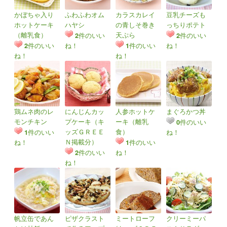
かぼちゃ入り
ふわふわオム
カラスカレイ
豆乳チーズも
ホットケーキ
ハヤシ
の青しそ巻き
っちりポテト
（離乳食）
天ぷら
件のいい
件のいい
2
2
件のいい
ね！
件のいい
ね！
2
1
ね！
ね！
鶏ムネ肉のレ
にんじんカッ
人参ホットケ
まぐろかつ丼
モンチキン
プケーキ（キ
ーキ（離乳
件のいい
0
ッズＧＲＥＥ
食）
件のいい
ね！
1
Ｎ掲載分）
ね！
件のいい
1
件のいい
ね！
2
ね！
帆立缶であん
ピザクラスト
ミートローフ
クリーミーパ