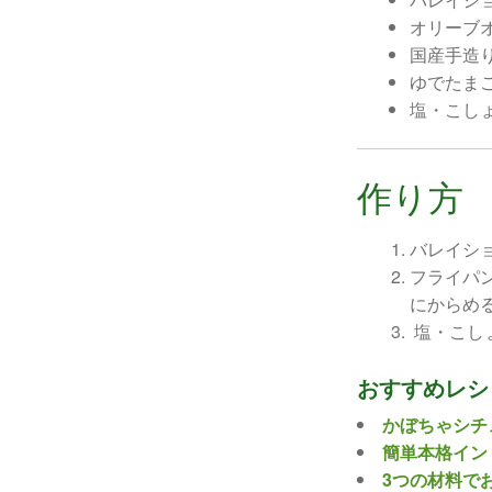
オリーブ
国産手造
ゆでたま
塩・こし
作り方
バレイシ
フライパ
にからめ
塩・こし
おすすめレシ
かぼちゃシチ
簡単本格イン
3つの材料で