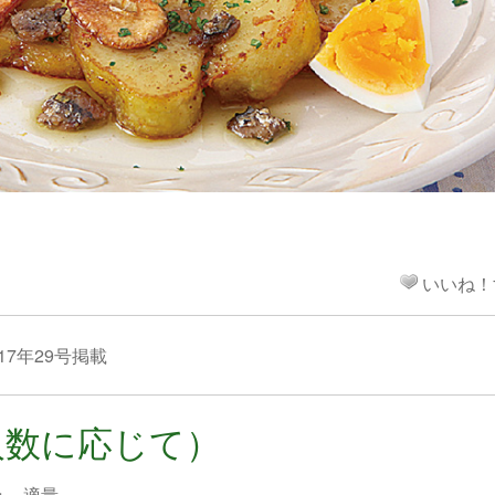
！
いいね！
17年29号掲載
人数に応じて）
ョ…適量