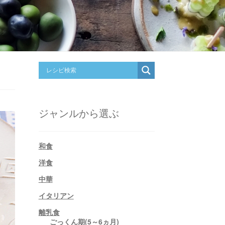
ジャンルから選ぶ
和食
洋食
中華
イタリアン
離乳食
ごっくん期(5～6ヵ月)