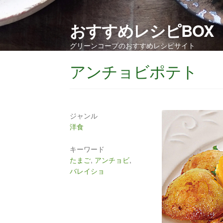
おすすめレシピBOX
グリーンコープのおすすめレシピサイト
アンチョビポテト
ジャンル
洋食
キーワード
たまご
,
アンチョビ
,
バレイショ