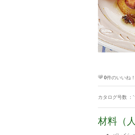
0
件のいいね
カタログ号数 ：’
材料（
バレイシ