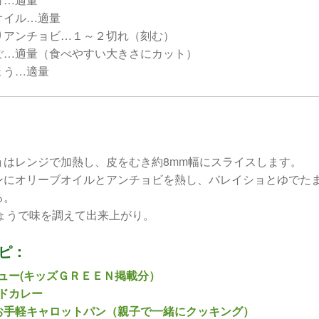
オイル…適量
りアンチョビ…１～２切れ（刻む）
ご…適量（食べやすい大きさにカット）
ょう…適量
ョはレンジで加熱し、皮をむき約8mm幅にスライスします。
ンにオリーブオイルとアンチョビを熱し、バレイショとゆでた
る。
ょうで味を調えて出来上がり。
ピ：
ュー(キッズＧＲＥＥＮ掲載分）
ドカレー
お手軽キャロットパン（親子で一緒にクッキング）