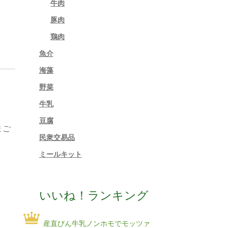
牛肉
豚肉
鶏肉
魚介
海藻
野菜
牛乳
豆腐
まご
民衆交易品
ミールキット
いいね！ランキング
産直びん牛乳ノンホモでモッツァ