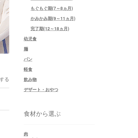
もぐもぐ期(7～8ヵ月)
かみかみ期(9～11ヵ月)
完了期(12～18ヵ月)
幼児食
麺
パン
軽食
する
飲み物
デザート・おやつ
食材から選ぶ
肉