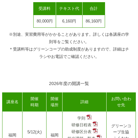
受講料
テキスト代
合計
80,000円
6,160円
86,160円
※別途、実習費用等がかかることがあります。詳しくは各講座の学
則等をご覧ください。
＊受講料等はグリーンコープの助成制度がありますので、詳細はチ
ラシやお電話でご確認ください。
2026年度の開講一覧
開催
開催
お問い合わ
講座名
詳細
時期
場所
せ先
学則
研修日程表
グリーンコ
研修区分表
5/12(火)
ープ生協
福岡
福岡