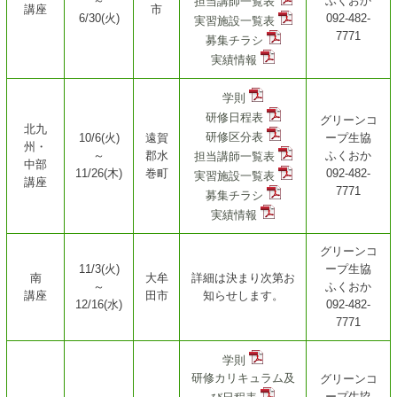
～
ふくおか
担当講師一覧表
講座
市
6/30(火)
092-482-
実習施設一覧表
7771
募集チラシ
実績情報
学則
研修日程表
グリーンコ
北九
研修区分表
10/6(火)
遠賀
ープ生協
州・
～
郡
水
ふくおか
担当講師一覧表
中部
11/26(木)
巻町
092-482-
実習施設一覧表
講座
7771
募集チラシ
実績情報
グリーンコ
11/3(火)
ープ生協
南
大牟
詳細は決まり次第
お
～
ふくおか
講座
田市
知らせします。
12/16(水)
092-482-
7771
学則
研修カリキュラム及
グリーンコ
ープ生協