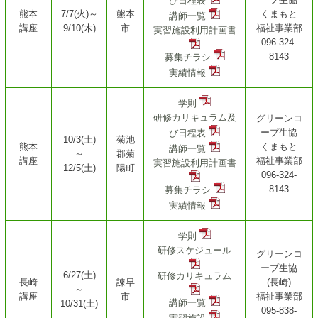
び日程表
熊本
7/7(火)～
熊本
くまもと
講師一覧
講座
9/10(木)
市
福祉事業部
実習施設利用計画書
096-324-
8143
募集チラシ
実績情報
学則
研修カリキュラム及
グリーンコ
ープ生協
び日程表
10/3(土)
菊池
熊本
くまもと
講師一覧
～
郡
菊
講座
福祉事業部
実習施設利用計画書
12/5(土)
陽町
096-324-
8143
募集チラシ
実績情報
学則
研修スケジュール
グリーンコ
ープ生協
6/27(土)
研修カリキュラム
長崎
諫早
(長崎)
～
講座
市
福祉事業部
講師一覧
10/31(土)
095-838-