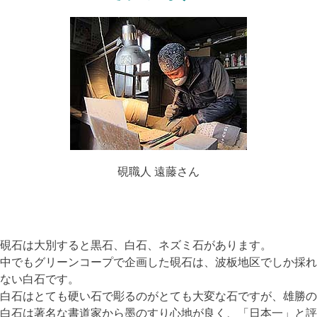
硯職人 遠藤さん
硯石は大別すると黒石、白石、ネズミ石があります。
中でもグリーンコープで企画した硯石は、波板地区でしか採れ
ない白石です。
白石はとても硬い石で彫るのがとても大変な石ですが、
雄勝の
白石は著名な書道家から墨のすり心地が良く、「日本一」と評