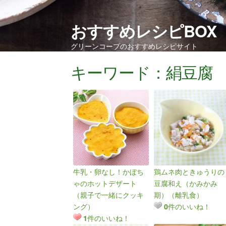
おすすめレシピBOX
グリーンコープのおすすめレシピサイト
キーワード：絹豆腐
牛乳・卵なし！かぼち
鶏ムネ肉ときゅうりの
ゃのホットデザート
豆腐和え（かみかみ
（親子で一緒にクッキ
期）（離乳食）
ング）
件のいいね！
0
件のいいね！
1