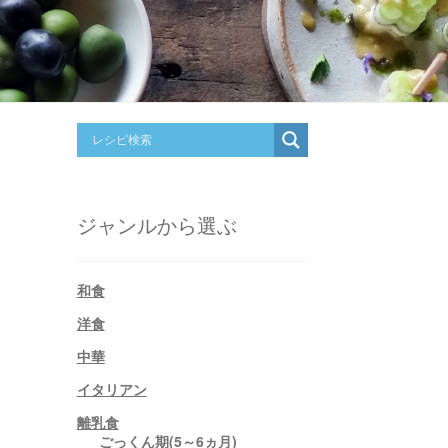
ジャンルから選ぶ
和食
洋食
中華
イタリアン
離乳食
ごっくん期(5～6ヵ月)