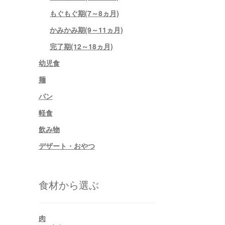
もぐもぐ期(7～8ヵ月)
かみかみ期(9～11ヵ月)
完了期(12～18ヵ月)
幼児食
麺
パン
軽食
飲み物
デザート・おやつ
食材から選ぶ
肉