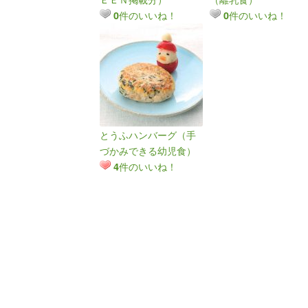
件のいいね！
件のいいね！
0
0
とうふハンバーグ（手
づかみできる幼児食）
件のいいね！
4