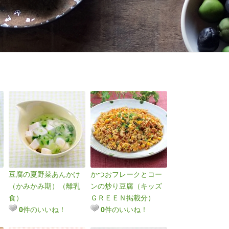
豆腐の夏野菜あんかけ
かつおフレークとコー
（かみかみ期）（離乳
ンの炒り豆腐（キッズ
食）
ＧＲＥＥＮ掲載分）
件のいいね！
件のいいね！
0
0