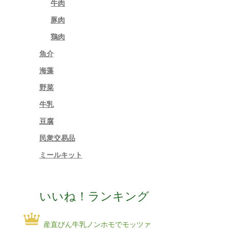
牛肉
豚肉
鶏肉
魚介
海藻
野菜
牛乳
豆腐
民衆交易品
ミールキット
いいね！ランキング
産直びん牛乳ノンホモでモッツァ