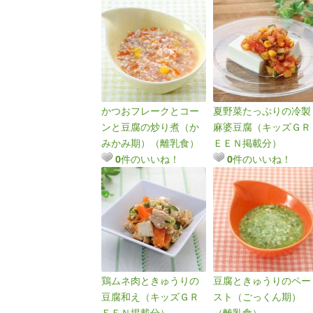
かつおフレークとコー
夏野菜たっぷりの冷製
ンと豆腐の炒り煮（か
麻婆豆腐（キッズＧＲ
みかみ期）（離乳食）
ＥＥＮ掲載分）
件のいいね！
件のいいね！
0
0
鶏ムネ肉ときゅうりの
豆腐ときゅうりのペー
豆腐和え（キッズＧＲ
スト（ごっくん期）
ＥＥＮ掲載分）
（離乳食）