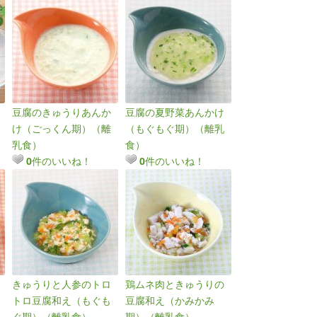
豆腐のきゅうりあんか
豆腐の夏野菜あんかけ
け（ごっくん期）（離
（もぐもぐ期）（離乳
乳食）
食）
件のいいね！
件のいいね！
0
0
きゅうりと人参のトロ
鶏ムネ肉ときゅうりの
トロ豆腐和え（もぐも
豆腐和え（かみかみ
ぐ期）（離乳食）
期）（離乳食）