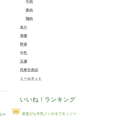
牛肉
豚肉
鶏肉
魚介
海藻
野菜
牛乳
豆腐
民衆交易品
ミールキット
いいね！ランキング
産直びん牛乳ノンホモでモッツァ
再び