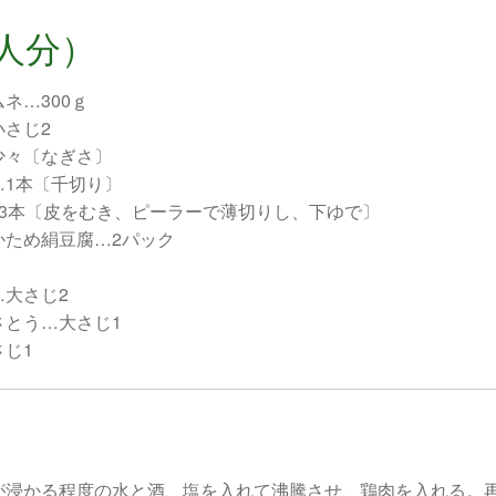
人分）
ネ…300ｇ
小さじ2
少々〔なぎさ〕
…1本〔千切り〕
／3本〔皮をむき、ピーラーで薄切りし、下ゆで〕
かため絹豆腐…2パック
…大さじ2
さとう…大さじ1
さじ1
が浸かる程度の水と酒、塩を入れて沸騰させ、鶏肉を入れる。