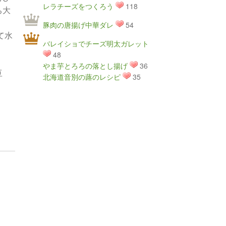
レラチーズをつくろう
118
ち大
豚肉の唐揚げ中華ダレ
54
て水
バレイショでチーズ明太ガレット
48
やま芋とろろの落とし揚げ
36
豆
北海道音別の蕗のレシピ
35