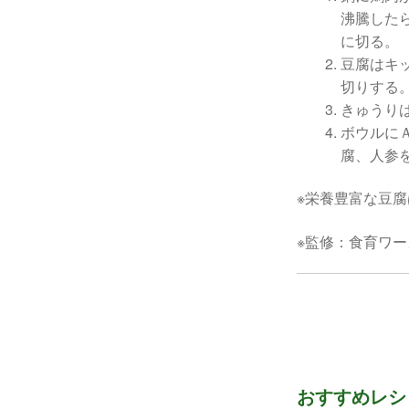
沸騰した
に切る。
豆腐はキ
切りする
きゅうり
ボウルに
腐、人参
※栄養豊富な豆
※監修：食育ワーカ
おすすめレシ