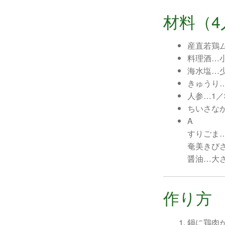
材料（4
産直若鶏ム
料理酒…
海水塩…
きゅうり
人参…1
ちいさな
A
すりごま
奄美きび
醤油…大
作り方
鍋に鶏肉