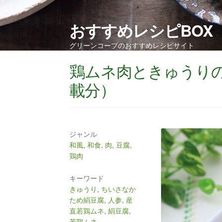
おすすめレシピBOX
グリーンコープのおすすめレシピサイト
鶏ムネ肉ときゅうり
載分）
ジャンル
和風
,
和食
,
肉
,
豆腐
,
鶏肉
キーワード
きゅうり
,
ちいさなか
ため絹豆腐
,
人参
,
産
直若鶏ムネ
,
絹豆腐
,
若鶏ムネ