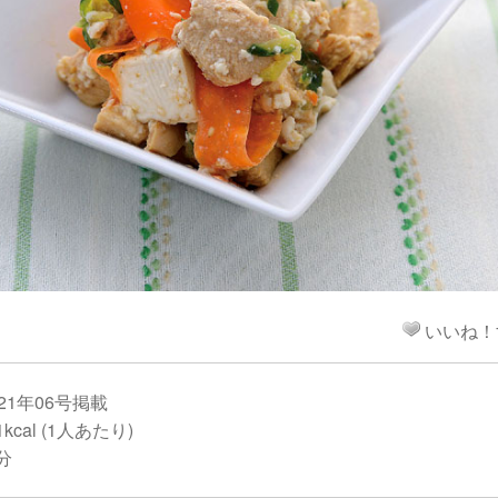
！
いいね！
21年06号掲載
cal (1人あたり)
分