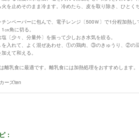
ら火を止めそのまま冷ます。冷めたら、皮を取り除き、ひとく
ッチンペーパーに包んで、電子レンジ〔500Ｗ〕で1分程加熱し
。1㎝角に切る。
は塩〔少々、分量外〕を振って少しおき水気を絞る。
Ａを入れて、よく混ぜあわせ、①の鶏肉、③のきゅうり、②の
を加えて和える。
腐は離乳食に最適です。離乳食には加熱処理をおすすめします。
ーズten
ピ：