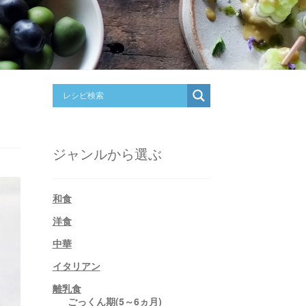
掲
ジャンルから選ぶ
和食
洋食
中華
イタリアン
離乳食
ごっくん期(5～6ヵ月)