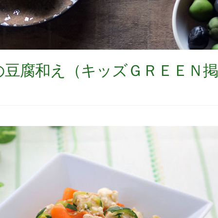
の豆腐和え（キッズＧＲＥＥＮ