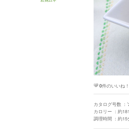
0
件のいいね
カタログ号数 ：’
カロリー ：約181k
調理時間 ：約15