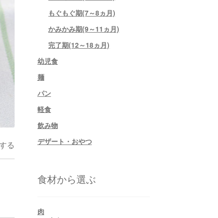
もぐもぐ期(7～8ヵ月)
かみかみ期(9～11ヵ月)
完了期(12～18ヵ月)
幼児食
麺
パン
軽食
飲み物
デザート・おやつ
する
食材から選ぶ
肉