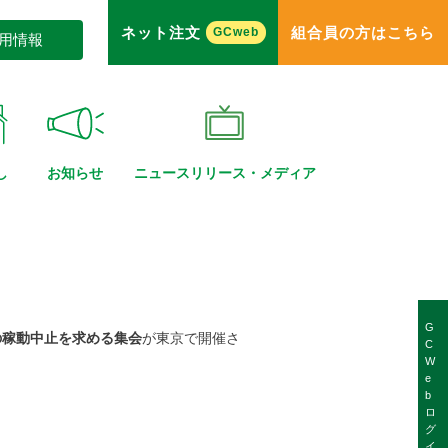
ネット注文
組合員の方はこちら
GCweb
用情報
し
お知らせ
ニュースリリース・
メディア
G
の稼動中止を求める集会
が東京で開催さ
C
W
e
b
ロ
グ
イ