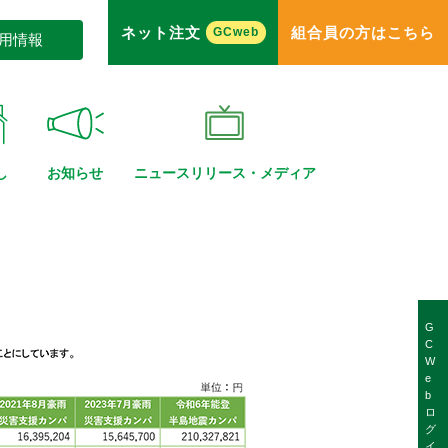
ネット注文
組合員の方はこちら
GCweb
用情報
し
お知らせ
ニュースリリース・
メディア
G
C
W
e
b
ロ
グ
イ