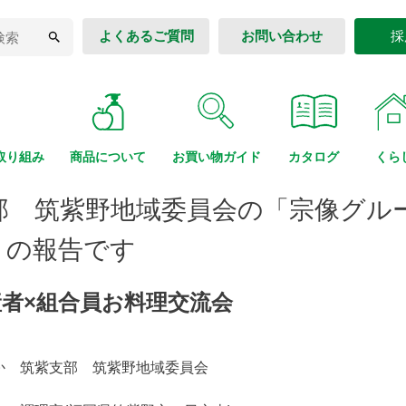
よくあるご質問
お問い合わせ
採
取り組み
商品に
ついて
お買い物
ガイド
カタログ
くら
部 筑紫野地域委員会の「宗像グル
」の報告です
者×組合員お料理交流会
か 筑紫支部 筑紫野地域委員会