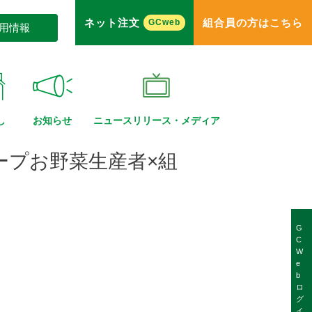
ネット注文
組合員の方はこちら
GCweb
用情報
し
お知らせ
ニュースリリース・
メディア
ープお野菜生産者×組
G
C
W
e
b
ロ
グ
イ