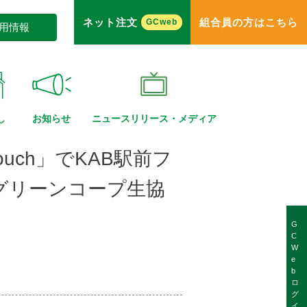
ネット注文
組合員の方はこちら
GCweb
用情報
し
お知らせ
ニュースリリース・
メディア
ouch」でKAB駅前フ
(グリーンコープ生協
G
C
W
e
b
ロ
グ
イ