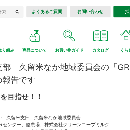
よくあるご質問
お問い合わせ
採
取り組み
商品に
ついて
お買い物
ガイド
カタログ
くら
部 久留米なか地域委員会の「GREE
の報告です
博士を目指せ！！
か 久留米支部 久留米なか地域委員会
MRセンター、酪農場、株式会社グリーンコープミルク