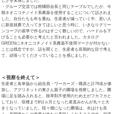
しさを実感しました。
・グループ交流では柑橘部会長と同じテーブルでしたが、今
期ネオニコチノイド系農薬を使用することについて話されま
した。自分たちも年を重ね、生産者が減っていく中、若い人
に新規就農で入ってきてほしいと思う時に、いきなりグリー
ンコープの基準で作るのはすごく難しいので、ハードルを下
げることも必要かと考えたと言われました。カタログ
GREENにネオニコチノイド系農薬不使用マークが付かない
ことは残念ですが、話を聞くと、生産者も長期的な目で考え
て、頑張ってくださっていることを感じました。
＜視察を終えて＞
生産者と各単協から組合員・ワーカーズ・職員と計78名が参
加し、アグリネットの東さん親子の圃場を視察しました。圃
場に足を踏み入れると、除草剤不使用のため土がフカフカと
しており、収穫まで約1ヵ月となった産直みかんが丸々と大
きくなっていました。段々畑になった圃場は、水はけも良