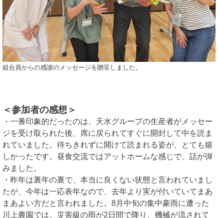
組合員からの感謝のメッセージを贈呈しました。
＜参加者の感想＞
・一番印象的だったのは、天水グループの生産者がメッセー
ジを受け取られた後、席に戻られてすぐに開封して中を読ま
れていました。待ちきれずに開けて読まれる姿が、とても嬉
しかったです。昼食交流ではアットホームな感じで、話が弾
みました。
・昨年は裏年の裏で、本当に良くない状態と言われていまし
たが、今年は一応表年なので、去年より実が付いていてまあ
まあよい方だと言われました。8月中旬の集中豪雨に遭った
川上農園では、災害級の雨が2日間で降り、機械が流されて