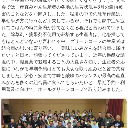
く、有明海からの海風が当たり美味しくなるそうです。交流
会では、産直みかん生産者の各地の生育状況や8月の豪雨被
害のことなどをお聞きしました。猛暑の中での除草作業は、
早朝や夕方に行うなど工夫しているが、それでも熱中症や疲
れでごはんの時に茶碗が持てなくなる程だと言われていまし
た。除草剤・摘果剤不使用で栽培する生産者は、他を探して
もほとんどいないと言われる中、グリーンコープの生産者は
組合員の思いに寄り添い、「美味しいみかんを組合員に届け
たい」と日々、頑張ってくださっています。近年の過酷な環
境の中、減農薬で栽培することの大変さを知り、生産者の応
援につながる早期予約はとても大切な取り組みだと皆で共有
しました。安心・安全で甘味と酸味のバランスが最高の産直
みかんを多くの組合員に食べてもらいたいと、早期予約・利
用普及に向けて、オールグリーンコープで取り組みました。