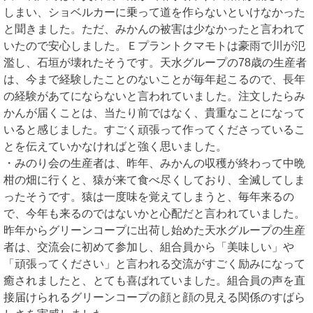
しまい、ショベルカーに乗って道を作らないといけなかった
と聞きました。ただ、みかんの被害は少なかったと言われて
いたので安心しました。Ｅプラントクマモトは豪雨で川が氾
濫し、石垣が壊れたそうです。天水グループの78歳の生産者
は、今まで経験したことのないことが毎年起こるので、長年
の経験があてにならないと言われていました。注文したらみ
かんが届くことは、当たり前ではなく、貴重なことになって
いると感じました。すごく頑張って作ってくださっているこ
とを伝えていかなければと強く思いました。
・みのり会の生産者は、昨年、みかんの収穫が終わって中晩
柑の畑に行くと、猿が来て食べ尽くしており、全滅してしま
ったそうです。猿は一度味を覚えてしまうと、毎年来るの
で、今年も来るのではないかと心配だと言われていました。
昨年からグリーンコープに出荷し始めた天水グループの生産
者は、交流会に初めて参加し、組合員から「美味しい」や
「頑張ってください」と言われる交流がすごく励みになって
癒されましたと、とても喜ばれていました。組合員の声を直
接届けられるグリーンコープの顔と顔の見える関係のすばら