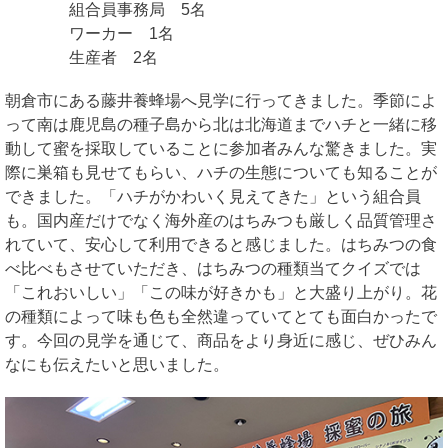
組合員事務局 5名
ワーカー 1名
生産者 2名
朝倉市にある藤井養蜂場へ見学に行ってきました。季節によ
って南は鹿児島の種子島から北は北海道までハチと一緒に移
動して蜜を採取していることに参加者みんな驚きました。実
際に巣箱も見せてもらい、ハチの生態についても知ることが
できました。「ハチがかわいく見えてきた」という組合員
も。国内産だけでなく海外産のはちみつも厳しく品質管理さ
れていて、安心して利用できると感じました。はちみつの食
べ比べもさせていただき、はちみつの種類当てクイズでは
「これおいしい」「この味が好きかも」と大盛り上がり。花
の種類によって味も色も全然違っていてとても面白かったで
す。今回の見学を通じて、商品をより身近に感じ、ぜひみん
なにも伝えたいと思いました。