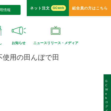
ネット注文
組合員の方はこちら
GCweb
用情報
し
お知らせ
ニュースリリース・
メディア
不使用の田んぼで田
G
C
W
e
b
ロ
グ
イ