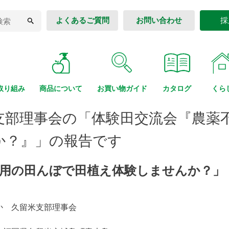
よくあるご質問
お問い合わせ
採
取り組み
商品に
ついて
お買い物
ガイド
カタログ
くら
支部理事会の「体験田交流会『農薬
か？』」の報告です
使用の田んぼで田植え体験しませんか？」
か 久留米支部理事会