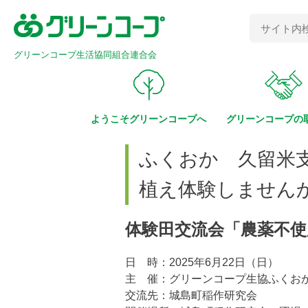
グリーンコープ生活協同組合連合会
ようこそ
グリーンコープへ
グリーンコープの
ふくおか 久留米
植え体験しません
体験田交流会「農薬不
日 時：2025年6月22日（日）
主 催：グリーンコープ生協ふくお
交流先：城島町稲作研究会