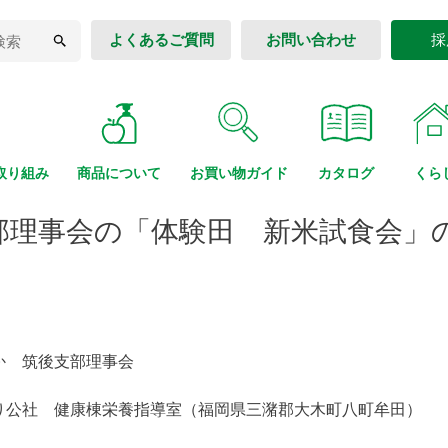
よくあるご質問
お問い合わせ
採
取り組み
商品に
ついて
お買い物
ガイド
カタログ
くら
部理事会の「体験田 新米試食会」
か 筑後支部理事会
り公社 健康棟栄養指導室（福岡県三潴郡大木町八町牟田）