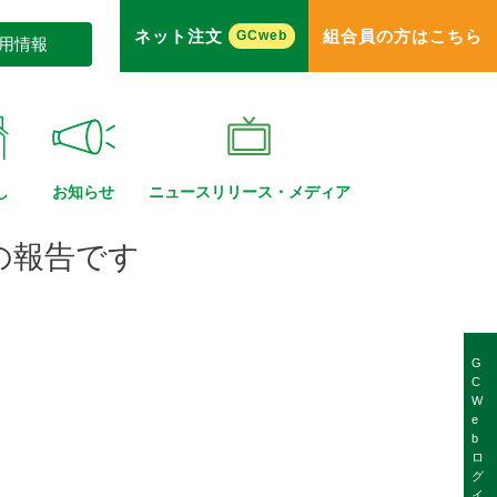
ネット注文
組合員の方はこちら
GCweb
用情報
し
お知らせ
ニュースリリース・
メディア
の報告です
G
C
W
e
b
ロ
グ
イ