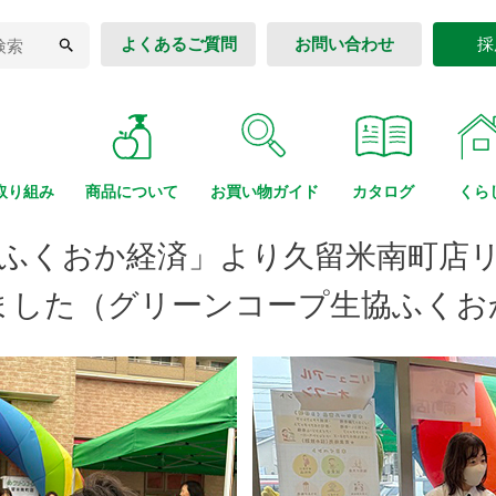
よくあるご質問
お問い合わせ
採
取り組み
商品に
ついて
お買い物
ガイド
カタログ
くら
日「ふくおか経済」より久留米南町店
ました（グリーンコープ生協ふくお