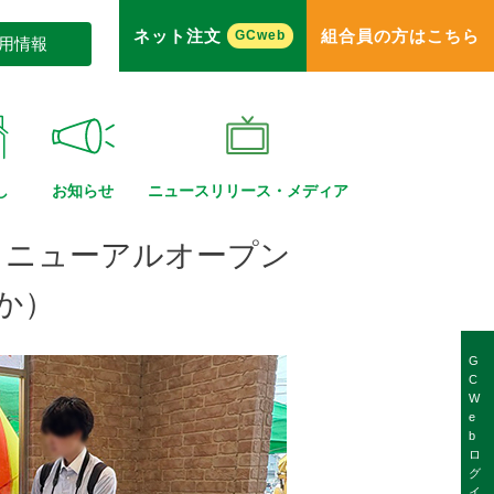
ネット注文
組合員の方はこちら
GCweb
用情報
し
お知らせ
ニュースリリース・
メディア
リニューアルオープン
か）
G
C
W
e
b
ロ
グ
イ