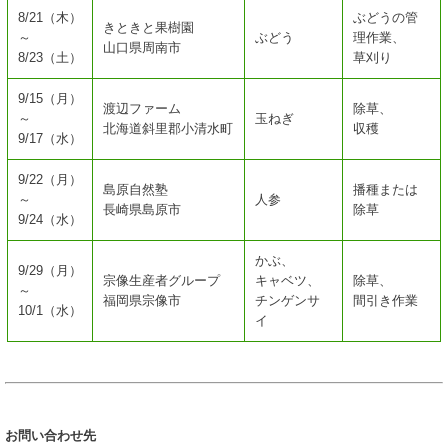
8/21（木）
ぶどうの管
きときと果樹園
～
ぶどう
理作業、
山口県周南市
8/23（土）
草刈り
9/15（月）
渡辺ファーム
除草、
～
玉ねぎ
北海道斜里郡小清水町
収穫
9/17（水）
9/22（月）
島原自然塾
播種または
～
人参
長崎県島原市
除草
9/24（水）
かぶ、
9/29（月）
宗像生産者グループ
キャベツ、
除草、
～
福岡県宗像市
チンゲンサ
間引き作業
10/1（水）
イ
お問い合わせ先