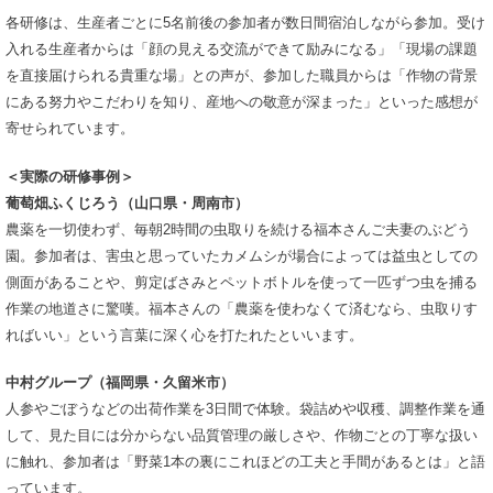
各研修は、生産者ごとに5名前後の参加者が数日間宿泊しながら参加。受け
入れる生産者からは「顔の見える交流ができて励みになる」「現場の課題
を直接届けられる貴重な場」との声が、参加した職員からは「作物の背景
にある努力やこだわりを知り、産地への敬意が深まった」といった感想が
寄せられています。
＜実際の研修事例＞
葡萄畑ふくじろう（山口県・周南市）
農薬を一切使わず、毎朝2時間の虫取りを続ける福本さんご夫妻のぶどう
園。参加者は、害虫と思っていたカメムシが場合によっては益虫としての
側面があることや、剪定ばさみとペットボトルを使って一匹ずつ虫を捕る
作業の地道さに驚嘆。福本さんの「農薬を使わなくて済むなら、虫取りす
ればいい」という言葉に深く心を打たれたといいます。
中村グループ（福岡県・久留米市）
人参やごぼうなどの出荷作業を3日間で体験。袋詰めや収穫、調整作業を通
して、見た目には分からない品質管理の厳しさや、作物ごとの丁寧な扱い
に触れ、参加者は「野菜1本の裏にこれほどの工夫と手間があるとは」と語
っています。