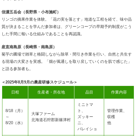
信濃五岳会（長野県・小布施町）
リンゴの摘果作業を体験。「花の実を落とす」地道な工程を経て、味や品
質が決まることを学んだ参加者は、グリーンコープの早期予約制度がこう
した手間に報いる仕組みであることを再認識。
産直南島原（長崎県・南島原）
菊芋の圃場で雑草と格闘しながら除草・間引き作業を行い、自然と共生す
る現場の大変さを実感。「畑が風通しを取り戻していくのを肌で感じた」
と語る参加者も。
＜2025年8月9月の農産研修スケジュール＞
日程
生産者・所在地
品目
作業内容
ミニトマ
8/18（月）
ト、
管理作業、
大塚ファーム
～
ズッキー
収穫
北海道石狩郡新篠津村
8/20（水）
ニ、
他
バレイショ