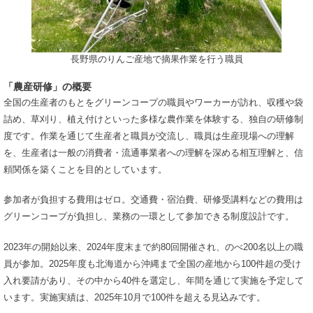
長野県のりんご産地で摘果作業を行う職員
「農産研修」の概要
全国の生産者のもとをグリーンコープの職員やワーカーが訪れ、収穫や袋
詰め、草刈り、植え付けといった多様な農作業を体験する、独自の研修制
度です。作業を通じて生産者と職員が交流し、職員は生産現場への理解
を、生産者は一般の消費者・流通事業者への理解を深める相互理解と、信
頼関係を築くことを目的としています。
参加者が負担する費用はゼロ。交通費・宿泊費、研修受講料などの費用は
グリーンコープが負担し、業務の一環として参加できる制度設計です。
2023年の開始以来、2024年度末まで約80回開催され、のべ200名以上の職
員が参加。2025年度も北海道から沖縄まで全国の産地から100件超の受け
入れ要請があり、その中から40件を選定し、年間を通じて実施を予定して
います。実施実績は、2025年10月で100件を超える見込みです。