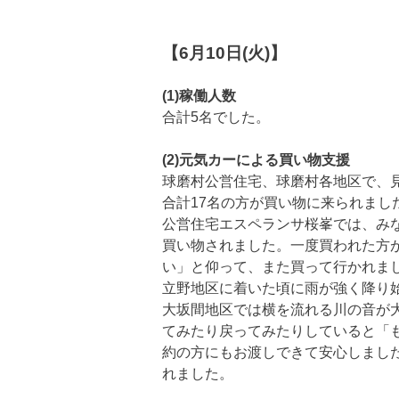
【6月10日(火)】
(1)稼働人数
合計5名でした。
(2)元気カーによる買い物支援
球磨村公営住宅、球磨村各地区で、
合計17名の方が買い物に来られまし
公営住宅エスペランサ桜峯では、み
買い物されました。一度買われた方
い」と仰って、また買って行かれま
立野地区に着いた頃に雨が強く降り
大坂間地区では横を流れる川の音が
てみたり戻ってみたりしていると「
約の方にもお渡しできて安心しまし
れました。