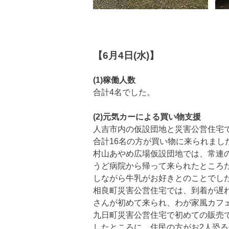
【6月4日(水)】
(1)稼働人数
合計4名でした。
(2)元気カーによる買い物支援
人吉市内の仮設団地と災害公営住宅
合計16名の方が買い物に来られまし
村山あやめ広場仮設団地では、常連
うど病院から帰って来られたところ
しながら牛乳がお好きとのことでし
相良町災害公営住宅では、到着が遅
さんが初めて来られ、わが家風カフ
九日町災害公営住宅で初めての販売
したところに、住民の方がお2人恐