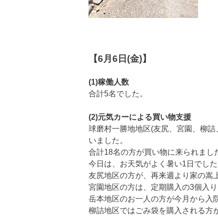
【6月6日(金)】
(1)稼働人数
合計5名でした。
(2)元気カーによる買い物支援
球磨村一勝地地区(友尻、宮園、柳詰
いました。
合計18名の方が買い物に来られまし
今日は、お天気がよく暑い1日でし
友尻地区の方が、再来週より家の嵩
宮園地区の方は、定期購入の3個入
岳本地区のお一人の方が今月から入
柳詰地区ではごみ袋を購入される方