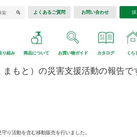
よくあるご質問
お問い合わせ
採
取り組み
商品に
ついて
お買い物
ガイド
カタログ
くら
くまもと）の災害支援活動の報告です
見守り活動を含む移動販売を行いました。