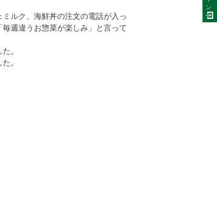
ン
ェミルク、海鮮丼の注文の電話が入っ
「毎週違うお惣菜が楽しみ」と言って
した。
した。