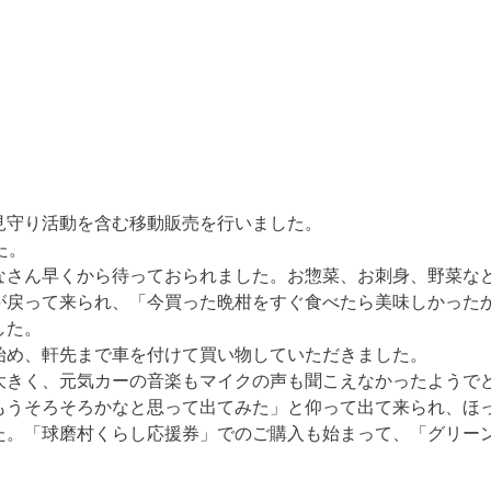
見守り活動を含む移動販売を行いました。
た。
なさん早くから待っておられました。お惣菜、お刺身、野菜な
が戻って来られ、「今買った晩柑をすぐ食べたら美味しかった
した。
始め、軒先まで車を付けて買い物していただきました。
大きく、元気カーの音楽もマイクの声も聞こえなかったようで
もうそろそろかなと思って出てみた」と仰って出て来られ、ほ
た。「球磨村くらし応援券」でのご購入も始まって、「グリー