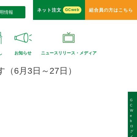
ネット注文
組合員の方はこちら
GCweb
用情報
し
お知らせ
ニュースリリース・
メディア
（6月3日～27日）
G
C
W
e
b
ロ
グ
イ