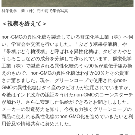
群栄化学工業（株）門の前で集合写真
＜視察を終えて＞
non-GMOの異性化糖を製造している群栄化学工業（株）へ伺
い、学習会や交流を行いました。「ぶどう糖果糖液糖」や
「果糖ぶどう糖液糖」と呼ばれる異性化糖は、タピオカやと
うもろこしなどの成分を分解して作られています。群栄化学
工業（株）で製造される異性化糖のうち90％が遺伝子組み換
えのもので、non-GMOの異性化糖はわずか10％とその貴重
さに驚きました。現在、グリーンコープで使用されるnon-
GMOの異性化糖はタイ産のタピオカが使用されていますが、
今後はインド政府の認証をうけたnon-GMOのコーンスターチ
が加わり、さらに安定した供給ができるとお聞きしました。
メーカーの製造努力を知り、今後も力強くグリーンコープの
商品に使われる異性化糖のnon-GMO化を進めていきたいと利
用普及や情報共有に努めました。