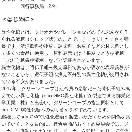
同行事務局 2名
＜はじめに＞
異性化糖とは、タピオカやバレイショなどのでんぷんから作
られる液糖（シロップ状）のことで、すっきりした甘さが特
長です。清涼飲料や冷菓、調味料、お菓子などの甘味料とし
て多くの食品に使用し、原料表示では「果糖ぶどう糖液糖」
「ぶどう糖果糖液糖」などと記載されています。
異性化糖は、遺伝子組み換え原料であるか否かの表示義務が
ないことから、遺伝子組み換え不分別の異性化糖が使用され
ている不安がありました。
2017年、グリーンコープは組合員の念願だった遺伝子組み換
えでない異性化糖（non-GMO異性化糖）が製造できる群栄化
学工業（株）と出会い、グリーンコープの指定原料として
non-GMO異性化糖への切り替えをすすめています。
継続してnon-GMO異性化糖類を製造いただくための関係を築
いていくことを目的に、連合会商品おすすめ委員会では、メ
ーカーに来訪いただいたり、メーカーを訪問したりして交流