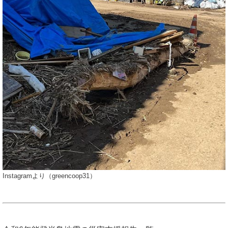
Instagramより（greencoop31）