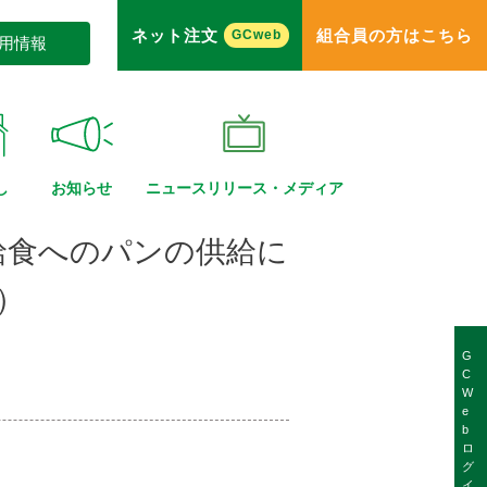
ネット注文
組合員の方はこちら
GCweb
用情報
し
お知らせ
ニュースリリース・
メディア
給食へのパンの供給に
）
G
C
W
e
b
ロ
グ
イ