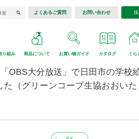
よくあるご質問
お問い合わせ
採
取り組み
商品に
ついて
お買い物
ガイド
カタログ
くら
日「OBS大分放送」で日田市の学校
した（グリーンコープ生協おおいた
戻る