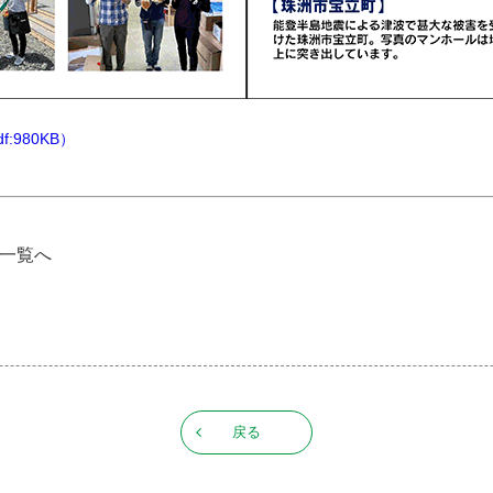
:980KB）
告一覧へ
戻る