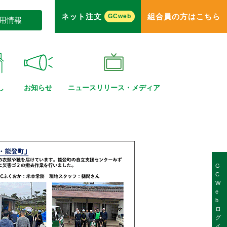
ネット注文
組合員の方はこちら
GCweb
用情報
し
お知らせ
ニュースリリース・
メディア
G
C
W
e
b
ロ
グ
イ