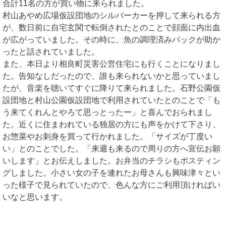
合計11名の方が買い物に来られました。
村山あやめ広場仮設団地のシルバーカーを押して来られる方
が、数日前に自宅玄関で転倒されたとのことで顔面に内出血
が広がっていました。その時に、魚の調理済みパックが助か
ったと話されていました。
また、本日より相良町災害公営住宅にも行くことになりまし
た。告知なしだったので、誰も来られないかと思っていまし
たが、音楽を聴いてすぐに降りて来られました。石野公園仮
設団地と村山公園仮設団地で利用されていたとのことで「も
う来てくれんとやろて思っとったー」と喜んでおられまし
た。近くに住まわれている独居の方にも声をかけて下さり、
お惣菜やお刺身を買って行かれました。「サイズが丁度い
い」とのことでした。「来週も来るので周りの方へ宣伝お願
いします」とお伝えしました。お弁当のチラシもポスティン
グしました。小さい女の子を連れたお母さんも興味津々とい
った様子で見られていたので、色んな方にご利用頂ければい
いなと思います。