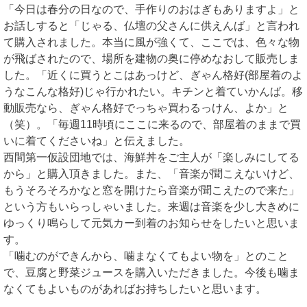
「今日は春分の日なので、手作りのおはぎもありますよ」と
お話しすると「じゃる、仏壇の父さんに供えんば」と言われ
て購入されました。本当に風が強くて、ここでは、色々な物
が飛ばされたので、場所を建物の奥に停めなおして販売しま
した。「近くに買うとこはあっけど、ぎゃん格好(部屋着のよ
うなこんな格好)じゃ行かれたい。キチンと着ていかんば。移
動販売なら、ぎゃん格好でっちゃ買わるっけん、よか」と
（笑）。「毎週11時頃にここに来るので、部屋着のままで買
いに着てくださいね」と伝えました。
西間第一仮設団地では、海鮮丼をご主人が「楽しみにしてる
から」と購入頂きました。また、「音楽が聞こえないけど、
もうそろそろかなと窓を開けたら音楽が聞こえたので来た」
という方もいらっしゃいました。来週は音楽を少し大きめに
ゆっくり鳴らして元気カー到着のお知らせをしたいと思いま
す。
「噛むのができんから、噛まなくてもよい物を」とのこと
で、豆腐と野菜ジュースを購入いただきました。今後も噛ま
なくてもよいものがあればお持ちしたいと思います。