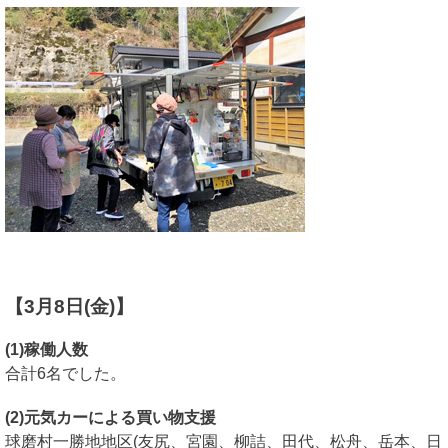
【3月8日(金)】
(1)稼働人数
合計6名でした。
(2)元気カーによる買い物支援
球磨村一勝地地区(友尻、宮園、柳詰、田代、松舟、岳本、日