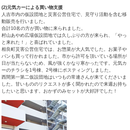
(2)元気カーによる買い物支援
人吉市内の仮設団地と災害公営住宅で、見守り活動を含む移
動販売を行いました。
合計10名の方が買い物に来られました。
村山あやめ広場仮設団地では久しぶりの方が来られ、「やっ
と来れた！」と喜ばれていました。
相良町災害公営住宅では、お惣菜が大人気でした。お菓子や
パンも買って行かれました。市から許可を頂いている場所が
日が当たらないため、風が強くかなり寒かったです。
元気カ
ーのチラシを1号棟、2号棟にポスティングしました。
西間第一第二仮設団地はいつもの常連さんが来てくださいま
した。
甘いもののリクエストが多く聞かれたので来週お持ち
したいと思います。
おかずのみセットが大好評でした！