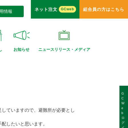
ネット注文
組合員の方はこちら
GCweb
用情報
し
お知らせ
ニュースリリース・
メディア
G
C
W
e
足していますので、避難所が必要とし
b
ロ
グ
手配したいと思います。
イ