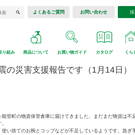
よくあるご質問
お問い合わせ
採
取り組み
商品に
ついて
お買い物
ガイド
カタログ
くら
震の災害支援報告です（1月14日）
を能登町の物資保管倉庫に届けてきました。まだまだ物資は不
す。
、使い捨てのお椀とコップなどが不足しているようです。急ぎ