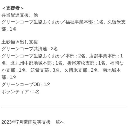
＜支援者＞
弁当配達支援、他
グリーンコープ生協ふくおか／福祉事業本部
1名
久留米支
：
、
部
1名
：
土砂掻き出し支援
グリーンコープ共済連
2名
：
グリーンコープ生協ふくおか／本部
2名
店舗事業本部
1
：
、
：
名、北九州中部地域本部
1名、折尾若松支部
1名、福岡な
：
：
か支部
1名、筑紫支部
3名、久留米支部
2名、南地域本
：
：
：
部
1名
：
グリーンコープOB
1名
：
ボランティア
1名
：
2023年7月豪雨災害支援一覧へ