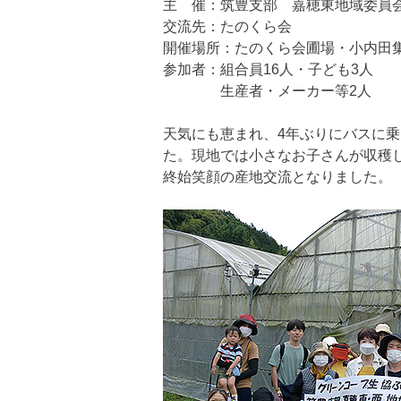
主 催：筑豊支部 嘉穂東地域委員
交流先：たのくら会
開催場所：たのくら会圃場・小内田
参加者：組合員16人・子ども3人
生産者・メーカー等2人
天気にも恵まれ、4年ぶりにバスに
た。現地では小さなお子さんが収穫
終始笑顔の産地交流となりました。