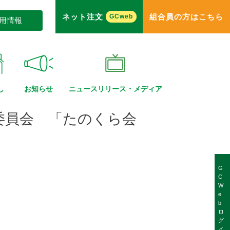
ネット注文
組合員の方はこちら
GCweb
用情報
し
お知らせ
ニュースリリース・
メディア
委員会 「たのくら会
G
C
W
e
b
ロ
グ
イ