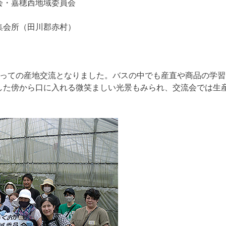
会・嘉穂西地域委員会
集会所（田川郡赤村）
乗っての産地交流となりました。バスの中でも産直や商品の学
した傍から口に入れる微笑ましい光景もみられ、交流会では生