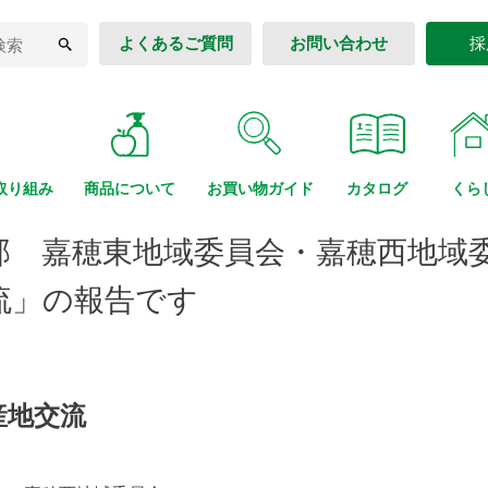
よくあるご質問
お問い合わせ
採
取り組み
商品に
ついて
お買い物
ガイド
カタログ
くら
部 嘉穂東地域委員会・嘉穂西地域
流」の報告です
産地交流