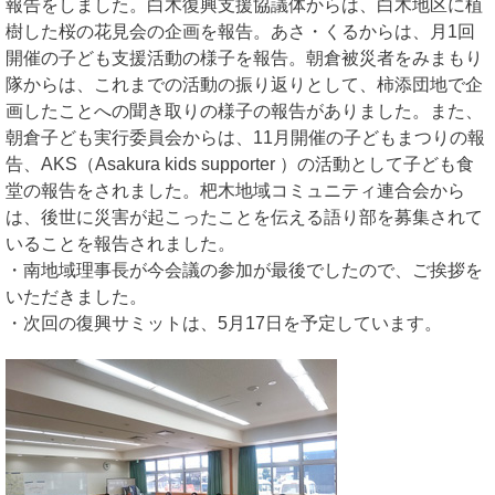
報告をしました。白木復興支援協議体からは、白木地区に植
樹した桜の花見会の企画を報告。あさ・くるからは、月1回
開催の子ども支援活動の様子を報告。朝倉被災者をみまもり
隊からは、これまでの活動の振り返りとして、柿添団地で企
画したことへの聞き取りの様子の報告がありました。また、
朝倉子ども実行委員会からは、11月開催の子どもまつりの報
告、AKS（Asakura kids supporter ）の活動として子ども食
堂の報告をされました。杷木地域コミュニティ連合会から
は、後世に災害が起こったことを伝える語り部を募集されて
いることを報告されました。
・南地域理事長が今会議の参加が最後でしたので、ご挨拶を
いただきました。
・次回の復興サミットは、5月17日を予定しています。