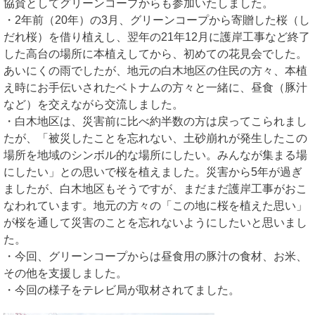
協賛としてグリーンコープからも参加いたしました。
・2年前（20年）の3月、グリーンコープから寄贈した桜（し
だれ桜）を借り植えし、翌年の21年12月に護岸工事など終了
した高台の場所に本植えしてから、初めての花見会でした。
あいにくの雨でしたが、地元の白木地区の住民の方々、本植
え時にお手伝いされたベトナムの方々と一緒に、昼食（豚汁
など）を交えながら交流しました。
・白木地区は、災害前に比べ約半数の方は戻ってこられまし
たが、「被災したことを忘れない、土砂崩れが発生したこの
場所を地域のシンボル的な場所にしたい。みんなが集まる場
にしたい」との思いで桜を植えました。災害から5年が過ぎ
ましたが、白木地区もそうですが、まだまだ護岸工事がおこ
なわれています。地元の方々の「この地に桜を植えた思い」
が桜を通して災害のことを忘れないようにしたいと思いまし
た。
・今回、グリーンコープからは昼食用の豚汁の食材、お米、
その他を支援しました。
・今回の様子をテレビ局が取材されてました。