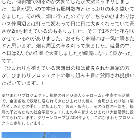
した。傾斜地で刈るのが大変でしたが大変スッキリしまし
た。生育が悪いので本日も肥料散布とたっぷりの水を撒いて
きました。その後、畑に行ったのですがこちらのひまわりは
バス停周辺とは打って変わって日に日に大きくなっていて高
さが2mを超えているのもありました。そこで1本だけ花を咲
かせているのがありました。おそらく来週には一気に咲きだ
すと思います。畑も周辺の草を刈って来ました。猛暑の中、
本日は2人での作業で大変しましたが綺麗になって良かった
です。
（ひまわりを植えている東無田の畑は被災された農家の方
が、ひまわりプロジェクトの取り組み主旨に賛同され提供い
ただいています。）
※ひまわりプロジェクト…福島のＮＰＯ法人シャロームが主宰する活動
で、全国各地で栽培し送られてきたひまわりの種を「食用ひまわり油（製
品名：みんなの手）」に加工して、製造・販売し、その収益の一部を、福
島の子どもたちの社会学習やふくしまの今を伝えるひまわり大使活動に役
立てられています。グリーンコープは2014年より、このひまわりプロジェ
クトに参加しています。