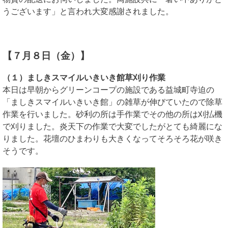
うございます」と言われ大変感謝されました。
【７月８日（金）】
（１）ましきスマイルいきいき館草刈り作業
本日は早朝からグリーンコープの施設である益城町寺迫の
「ましきスマイルいきいき館」の雑草が伸びていたので除草
作業を行いました。砂利の所は手作業でその他の所は刈払機
で刈りました。炎天下の作業で大変でしたがとても綺麗にな
りました。花壇のひまわりも大きくなってそろそろ花が咲き
そうです。