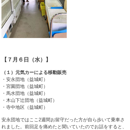
【７月６日（水）】
（１）元気カーによる移動販売
・安永団地（益城町）
・宮園団地（益城町）
・馬水団地（益城町）
・木山下辻団地（益城町）
・寺中地区（益城町）
安永団地ではここ2週間お留守だった方が自ら歩いて乗車さ
れました。前回足を痛めたと聞いていたのでお話をすると、