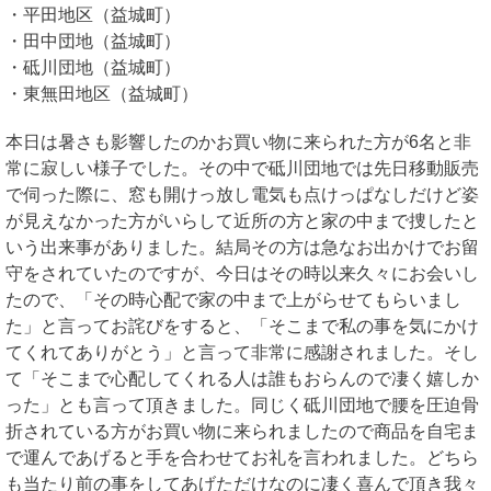
・平田地区（益城町）
・田中団地（益城町）
・砥川団地（益城町）
・東無田地区（益城町）
本日は暑さも影響したのかお買い物に来られた方が6名と非
常に寂しい様子でした。その中で砥川団地では先日移動販売
で伺った際に、窓も開けっ放し電気も点けっぱなしだけど姿
が見えなかった方がいらして近所の方と家の中まで捜したと
いう出来事がありました。結局その方は急なお出かけでお留
守をされていたのですが、今日はその時以来久々にお会いし
たので、「その時心配で家の中まで上がらせてもらいまし
た」と言ってお詫びをすると、「そこまで私の事を気にかけ
てくれてありがとう」と言って非常に感謝されました。そし
て「そこまで心配してくれる人は誰もおらんので凄く嬉しか
った」とも言って頂きました。同じく砥川団地で腰を圧迫骨
折されている方がお買い物に来られましたので商品を自宅ま
で運んであげると手を合わせてお礼を言われました。どちら
も当たり前の事をしてあげただけなのに凄く喜んで頂き我々