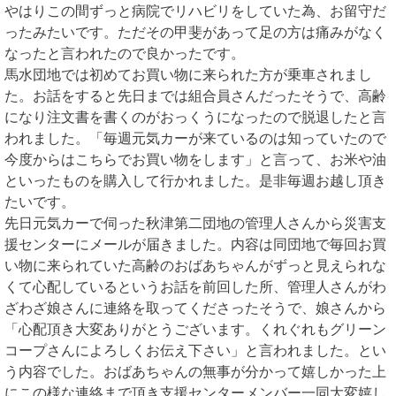
やはりこの間ずっと病院でリハビリをしていた為、お留守だ
ったみたいです。ただその甲斐があって足の方は痛みがなく
なったと言われたので良かったです。
馬水団地では初めてお買い物に来られた方が乗車されまし
た。お話をすると先日までは組合員さんだったそうで、高齢
になり注文書を書くのがおっくうになったので脱退したと言
われました。「毎週元気カーが来ているのは知っていたので
今度からはこちらでお買い物をします」と言って、お米や油
といったものを購入して行かれました。是非毎週お越し頂き
たいです。
先日元気カーで伺った秋津第二団地の管理人さんから災害支
援センターにメールが届きました。内容は同団地で毎回お買
い物に来られていた高齢のおばあちゃんがずっと見えられな
くて心配しているというお話を前回した所、管理人さんがわ
ざわざ娘さんに連絡を取ってくださったそうで、娘さんから
「心配頂き大変ありがとうございます。くれぐれもグリーン
コープさんによろしくお伝え下さい」と言われました。とい
う内容でした。おばあちゃんの無事が分かって嬉しかった上
にこの様な連絡まで頂き支援センターメンバー一同大変嬉し