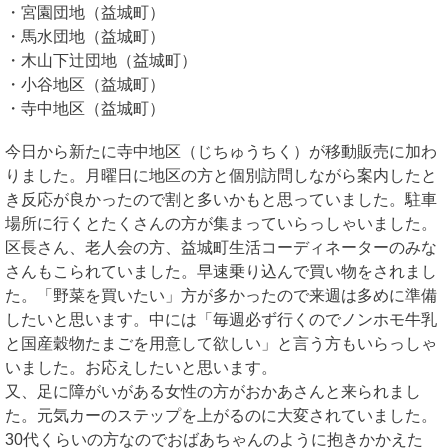
・宮園団地（益城町）
・馬水団地（益城町）
・木山下辻団地（益城町）
・小谷地区（益城町）
・寺中地区（益城町）
今日から新たに寺中地区（じちゅうちく）が移動販売に加わ
りました。月曜日に地区の方と個別訪問しながら案内したと
き反応が良かったので割と多いかもと思っていました。駐車
場所に行くとたくさんの方が集まっていらっしゃいました。
区長さん、老人会の方、益城町生活コーディネーターのみな
さんもこられていました。早速乗り込んで買い物をされまし
た。「野菜を買いたい」方が多かったので来週は多めに準備
したいと思います。中には「毎週必ず行くのでノンホモ牛乳
と国産穀物たまごを用意して欲しい」と言う方もいらっしゃ
いました。お応えしたいと思います。
又、足に障がいがある女性の方がおかあさんと来られまし
た。元気カーのステップを上がるのに大変されていました。
30代くらいの方なのでおばあちゃんのように抱きかかえた