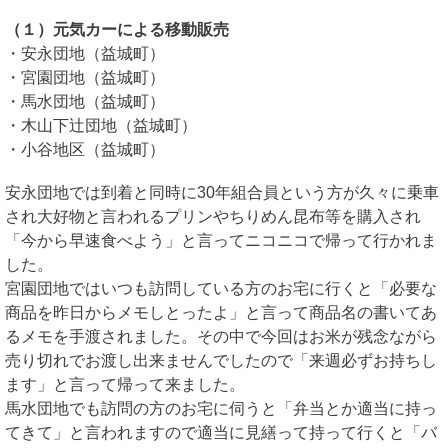
（１）元気カーによる移動販売
・安永団地（益城町）
・宮園団地（益城町）
・馬水団地（益城町）
・木山下辻団地（益城町）
・小谷地区（益城町）
安永団地では到着と同時に30年組合員という方が久々に乗車
され大好物と言われるプリンやちりめん昆布等を購入され
「今から早速食べよう」と言ってニコニコで帰って行かれま
した。
宮園団地ではいつも訪問している方のお宅に行くと「必要な
商品を昨日からメモしとったよ」と言って商品名の書いてあ
るメモを手渡されました。その中で今回はお米が残念ながら
売り切れでお渡し出来ませんでしたので「来週必ずお持ちし
ます」と言って帰って来ました。
馬水団地でも訪問の方のお宅に伺うと「弁当とか適当に持っ
てきて」と言われますので適当に見繕って持って行くと「バ