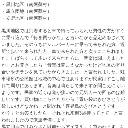
・黒川地区（南阿蘇村）
・馬立団地（南阿蘇村）
・立野地区（南阿蘇村）
黒川地区では到着すると車で待っておられた男性の方がすぐ
に乗り込んで「何を買うかな」と言いながら品定めをされて
いました。そのうちにシルバーカーに乗って来られた方、近
所で歩いて来られた方、車で来られた方と次々にこられまし
た。しばらくして歩いて来られた方に「音楽は聞こえました
か」とお聞きしたら「音楽は聞こえなかったけど地区の寄り
合いやチラシを見ていたからきました」と言われました。駐
車場所の公民館は地域の中心ではありますが民家はすこし離
れて周りにあります。音楽は鳴らして来ますが聞こえにくい
ようです。民家の近くは道が狭いので元気カーで回るのは難
しいです。買い物にこられた方から「青い袋のきびさとうが
欲しいけどなかね」と聞かれ「喜界島のきびさとうです
か？」とお答えしたら「それそれ来週3袋持ってきて」と言
われましたので来週準備します。
馬立団地ではみなさん以前からアイスをよく買われます。4