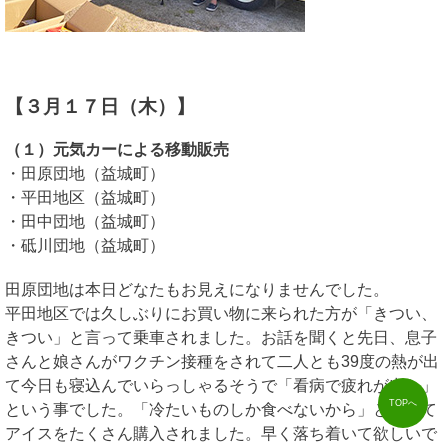
【３月１７日（木）】
（１）元気カーによる移動販売
・田原団地（益城町）
・平田地区（益城町）
・田中団地（益城町）
・砥川団地（益城町）
田原団地は本日どなたもお見えになりませんでした。
平田地区では久しぶりにお買い物に来られた方が「きつい、
きつい」と言って乗車されました。お話を聞くと先日、息子
さんと娘さんがワクチン接種をされて二人とも39度の熱が出
て今日も寝込んでいらっしゃるそうで「看病で疲れが出た」
TOPへ
という事でした。「冷たいものしか食べないから」と言って
アイスをたくさん購入されました。早く落ち着いて欲しいで