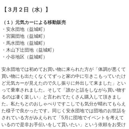
【３月２日（水）】
（１）元気カーによる移動販売
・安永団地（益城町）
・宮園団地（益城町）
・馬水団地（益城町）
・木山下辻団地（益城町）
・小谷地区（益城町）
安永団地では初めてお買い物に来られた方が「体調が悪くて
買い物にも出たくなくてずっと家の中に引きこもっていたけ
ど元気カーが見えたので久し振りに外出して来ました」とい
って乗車されました。そして「誰かと話をしながら買い物す
るのは凄く楽しい」と言われてたくさん購入して頂きまし
た。私たちとのおしゃべりですこしでも気分が晴れてもらえ
た様子で良かったです。同じく安永団地では団地のお世話を
されている方がみえられて「5月に団地でイベントを考えて
いるので是非お手伝いをして貰いたい」という依頼をお受け