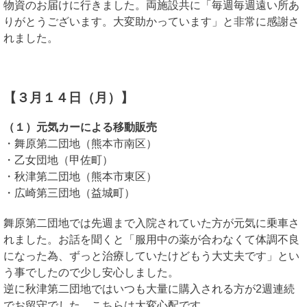
物資のお届けに行きました。両施設共に「毎週毎週遠い所あ
りがとうございます。大変助かっています」と非常に感謝さ
れました。
【３月１４日（月）】
（１）元気カーによる移動販売
・舞原第二団地（熊本市南区）
・乙女団地（甲佐町）
・秋津第二団地（熊本市東区）
・広崎第三団地（益城町）
舞原第二団地では先週まで入院されていた方が元気に乗車さ
れました。お話を聞くと「服用中の薬が合わなくて体調不良
になった為、ずっと治療していたけどもう大丈夫です」とい
う事でしたので少し安心しました。
逆に秋津第二団地ではいつも大量に購入される方が2週連続
でお留守でした。こちらは大変心配です。