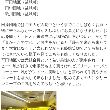
・平田地区（益城町）
・田中団地（益城町）
・砥川団地（益城町）
田原団地ではご主人が入院中という事でここしばらくお買い
物に来られなかった方が久しぶりにお見えになりました。お
話を聞くと「何とか来週中には退院の目途がついた」そうで
「良かったですね」とお声をかけると「帰って来たら来たで
また大変になる」と言われながらも終始笑顔でとても嬉しそ
うにされている様子を見てこちらも嬉しくなりました。
平田地区では元組合員という若い男性の方が乗車され「コー
ヒー牛乳が好きで市販品もよく買うけれどグリーンコープの
コーヒー牛乳がダントツに美味しい」と言われて牛乳やチョ
コレートを購入して帰られました。改めて多くの人にグリー
ンコープの牛乳を飲んで欲しいと思いました。