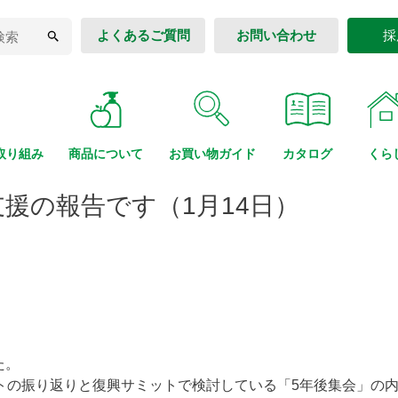
よくあるご質問
お問い合わせ
採
取り組み
商品に
ついて
お買い物
ガイド
カタログ
くら
援の報告です（1月14日）
た。
ントの振り返りと復興サミットで検討している「5年後集会」の