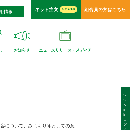
ネット注文
組合員の方はこちら
GCweb
用情報
し
お知らせ
ニュースリリース・
メディア
G
C
W
e
b
ロ
グ
内容について、みまもり隊としての意
イ