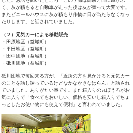
した。お話を聞いたところ「この季節は高森方面に風がふ
く、灰が積もると自動車が走った後は灰が舞って大変です。
またビニールハウスに灰が積もり作物に日が当たらなくなっ
たりします」と話されていました。
（２）元気カーによる移動販売
・田原地区（益城町）
・平田地区（益城町）
・田中団地（益城町）
・砥川団地（益城町）
砥川団地で毎回来る方が、「近所の方を見かけると元気カー
のことを話し誘っているけどなかなかきなはらん」と話され
ていました。ありがたい事です。また箱入りの丸ぼうろがお
気に入りで「食べてもおいしい、価格も安いし箱入りでちょ
っとしたお使い物にも使えて便利」と言われていました。