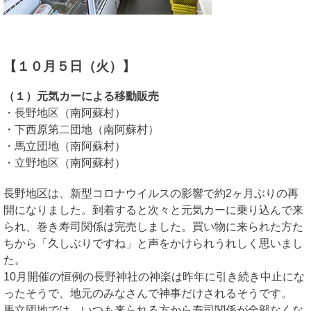
【１０月５日（火）】
（１）元気カーによる移動販売
・長野地区（南阿蘇村）
・下西原第二団地（南阿蘇村）
・馬立団地（南阿蘇村）
・立野地区（南阿蘇村）
長野地区は、新型コロナウイルスの影響で約2ヶ月ぶりの再
開になりました。到着すると次々と元気カーに乗り込んで来
られ、巻き寿司関係は完売しました。買い物に来られた方た
ちから「久しぶりですね」と声をかけられうれしく思いまし
た。
10月開催の恒例の長野神社の神楽は昨年に引き続き中止にな
ったそうで、地元のみなさんで神事だけされるそうです。
馬立団地では、いつも来られる方から寿司関係が全部なくな