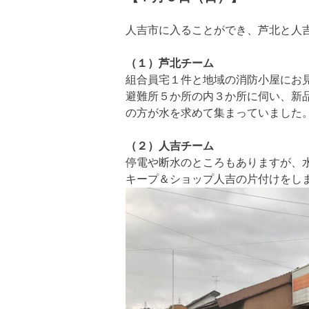
人吉市に入ることができ、芦北と人
（１）芦北チーム
組合員宅１件と地域の消防小屋にお
避難所５か所の内３か所に伺い、新
の方が水を求めて集まっていました
（２）人吉チーム
停電や断水のところもありますが、
キープ＆ショップ人吉の片付けをし