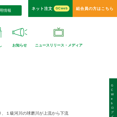
ネット注文
組合員の方はこちら
GCweb
用情報
し
お知らせ
ニュースリリース・
メディア
G
C
W
e
b
ロ
グ
り、１級河川の球磨川が上流から下流
イ