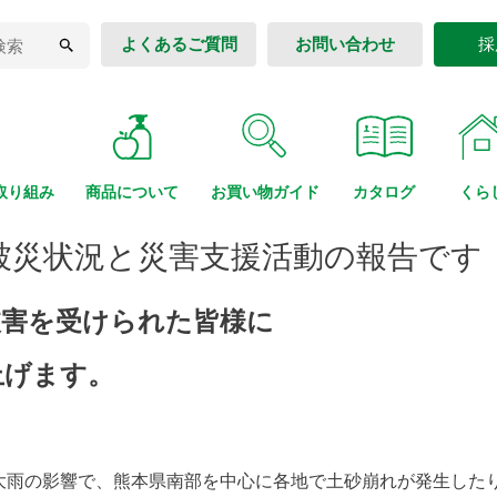
よくあるご質問
お問い合わせ
採
取り組み
商品に
ついて
お買い物
ガイド
カタログ
くら
被災状況と災害支援活動の報告です
被害を受けられた皆様に
上げます。
大雨の影響で、熊本県南部を中心に各地で土砂崩れが発生した