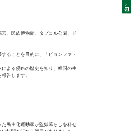
ン
福宮、民族博物館、タプコル公園、ド
帯することを目的に、「ピョンファ・
本による侵略の歴史を知り、韓国の生
を報告します。
った民主化運動家が監獄暮らしを科せ