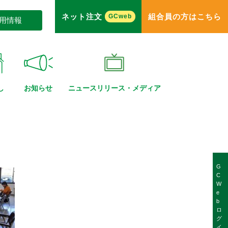
ネット注文
組合員の方はこちら
GCweb
用情報
し
お知らせ
ニュースリリース・
メディア
G
C
W
e
b
ロ
グ
イ