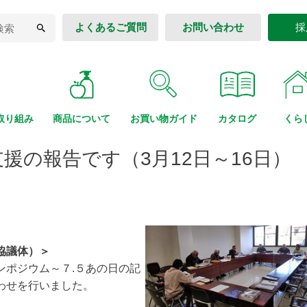
よくあるご質問
お問い合わせ
採
取り組み
商品に
ついて
お買い物
ガイド
カタログ
くら
援の報告です（3月12日～16日）
協議体）＞
ンポジウム～７.５あの日の記
わせを行いました。