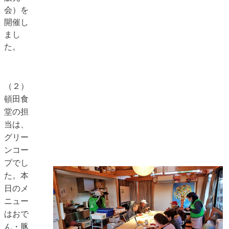
会）を
開催し
まし
た。
（２）
頓田食
堂の担
当は、
グリー
ンコー
プでし
た。本
日のメ
ニュー
はおで
ん・豚