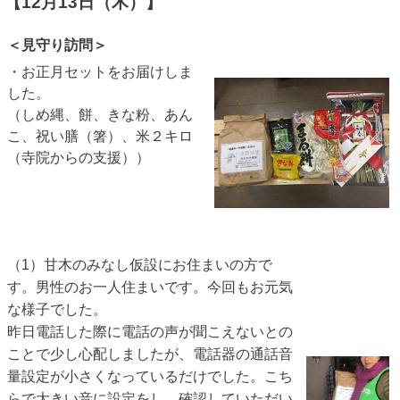
【12月13日（木）】
＜見守り訪問＞
・お正月セットをお届けしま
した。
（しめ縄、餅、きな粉、あん
こ、祝い膳（箸）、米２キロ
（寺院からの支援））
（1）甘木のみなし仮設にお住まいの方で
す。男性のお一人住まいです。今回もお元気
な様子でした。
昨日電話した際に電話の声が聞こえないとの
ことで少し心配しましたが、電話器の通話音
量設定が小さくなっているだけでした。
こち
らで大きい音に設定をし、確認していただい