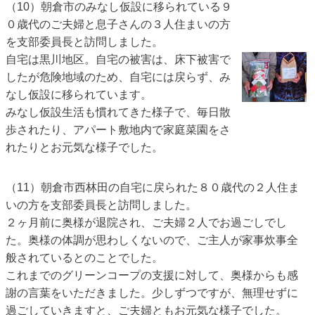
（10）朝倉市のみなし仮設に移られている９
０歳代のご夫婦と息子さんの３人住まいの方
を支部委員長と訪問しました。
自宅は黒川地区。自宅の被害は、床下被害で
したが危険地域のため、自宅には戻らず、み
なし仮設に移られています。
みなし仮設生活も慣れてきた様子で、毎日散
歩されたり、アパート敷地内で家庭菜園をさ
れたりとお元気な様子でした。
（11）朝倉市西林田の自宅に戻られた８０歳代の２人住ま
いの方を支部委員長と訪問しました。
２ヶ月前に奥様が退院され、ご夫婦２人でお過ごしでし
た。奥様の体調が思わしくないので、ご主人が家事炊事全
般されているとのことでした。
これまでのグリーンコープの支援に対して、奥様からも感
謝の言葉をいただきました。少しずつですが、無理せずに
過ごしていきますと、ご夫婦ともお元気な様子でした。