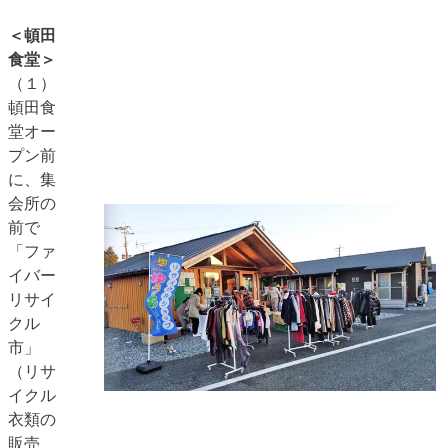
＜頓田
食堂＞
（１）
頓田食
堂オー
プン前
に、集
会所の
前で
「ファ
イバー
リサイ
クル
市」
（リサ
イクル
衣類の
販売