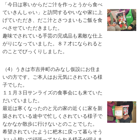
「今日は寒いからだご汁を作っとうから食べ
ていきんしゃい」と訪問するやいなや家に上
げていただき、だこ汁とさつまいもご飯を食
べさせていただきました。
趣味でされている手芸の完成品も素敵な仕上
がりになっていました。８７才になられると
のことでびっくりしました。
（4）うきは市吉井町のみなし仮設にお住ま
いの方です。ご本人はお元気にされている様
子でした。
１１月３日サンライズの食事会にも来ていた
だいていました。
最近は寒くなったのと元の家の近くに家を新
築されている途中で忙しくされている様子で
なかなか散歩に行けないとのことでした。
希望されていたように杷木に戻って暮らそう
という想いで頑張っておられる様子が伺えま