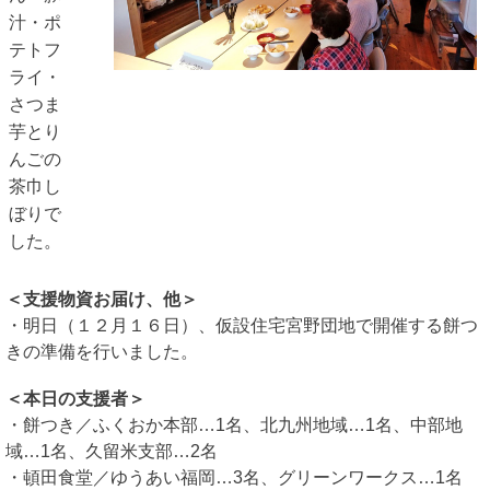
汁・ポ
テトフ
ライ・
さつま
芋とり
んごの
茶巾し
ぼりで
した。
＜支援物資お届け、他＞
・明日（１２月１６日）、仮設住宅宮野団地で開催する餅つ
きの準備を行いました。
＜本日の支援者＞
・餅つき／ふくおか本部…1名、北九州地域…1名、中部地
域…1名、久留米支部…2名
・頓田食堂／ゆうあい福岡…3名、グリーンワークス…1名