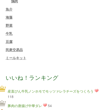
鶏肉
魚介
海藻
野菜
牛乳
豆腐
民衆交易品
ミールキット
いいね！ランキング
産直びん牛乳ノンホモでモッツァレラチーズをつくろう
118
豚肉の唐揚げ中華ダレ
54