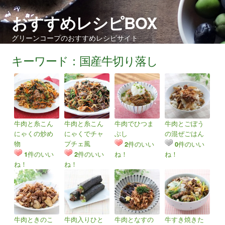
おすすめレシピBOX
グリーンコープのおすすめレシピサイト
キーワード：国産牛切り落し
牛肉と糸こん
牛肉と糸こん
牛肉でひつま
牛肉とごぼう
にゃくの炒め
にゃくでチャ
ぶし
の混ぜごはん
物
プチェ風
件のいい
件のいい
2
0
件のいい
件のいい
ね！
ね！
1
2
ね！
ね！
牛肉ときのこ
牛肉入りひと
牛肉となすの
牛すき焼きた