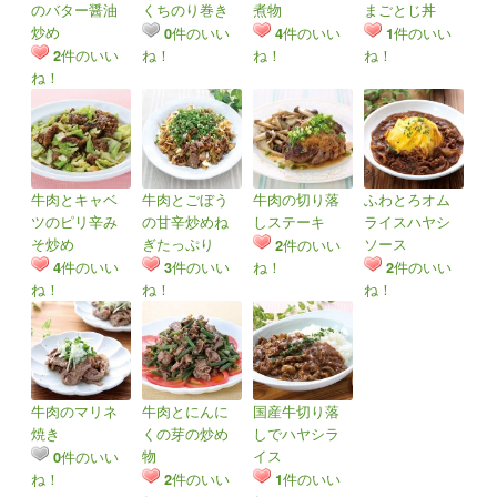
のバター醤油
くちのり巻き
煮物
まごとじ丼
炒め
件のいい
件のいい
件のいい
0
4
1
件のいい
ね！
ね！
ね！
2
ね！
牛肉とキャベ
牛肉とごぼう
牛肉の切り落
ふわとろオム
ツのピリ辛み
の甘辛炒めね
しステーキ
ライスハヤシ
そ炒め
ぎたっぷり
ソース
件のいい
2
件のいい
件のいい
ね！
件のいい
4
3
2
ね！
ね！
ね！
牛肉のマリネ
牛肉とにんに
国産牛切り落
焼き
くの芽の炒め
しでハヤシラ
物
イス
件のいい
0
ね！
件のいい
件のいい
2
1