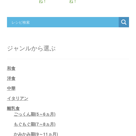
ね！
ね！
ジャンルから選ぶ
和食
洋食
中華
イタリアン
離乳食
ごっくん期(5～6ヵ月)
もぐもぐ期(7～8ヵ月)
かみかみ期(9～11ヵ月)