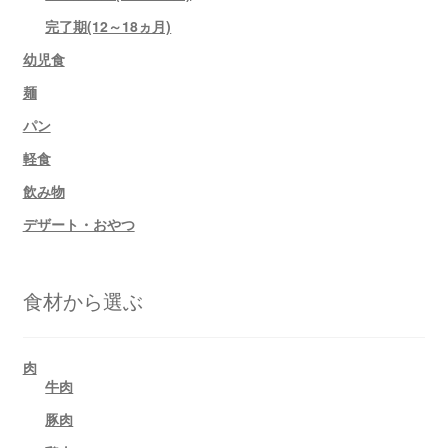
完了期(12～18ヵ月)
幼児食
麺
パン
軽食
飲み物
デザート・おやつ
食材から選ぶ
肉
牛肉
豚肉