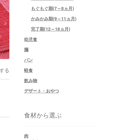
もぐもぐ期(7～8ヵ月)
かみかみ期(9～11ヵ月)
完了期(12～18ヵ月)
幼児食
麺
パン
する
軽食
飲み物
デザート・おやつ
食材から選ぶ
肉