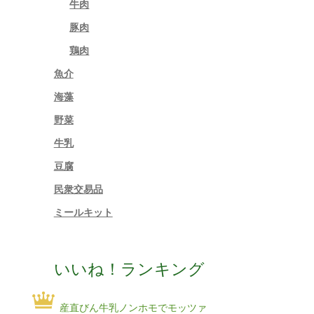
牛肉
豚肉
鶏肉
魚介
海藻
野菜
牛乳
豆腐
民衆交易品
ミールキット
いいね！ランキング
産直びん牛乳ノンホモでモッツァ