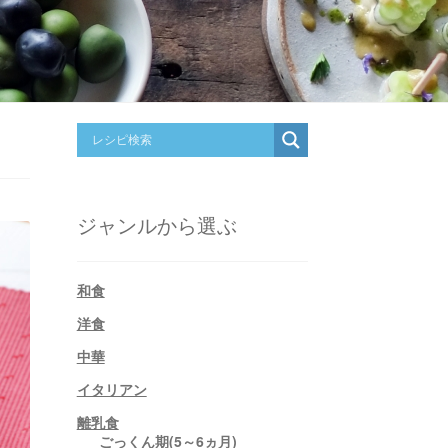
ジャンルから選ぶ
和食
洋食
中華
イタリアン
離乳食
ごっくん期(5～6ヵ月)