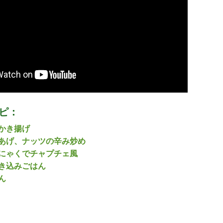
ピ：
かき揚げ
あげ、ナッツの辛み炒め
にゃくでチャプチェ風
き込みごはん
ん