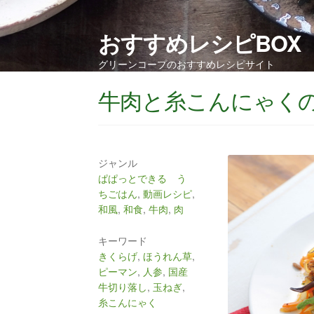
おすすめレシピBOX
グリーンコープのおすすめレシピサイト
牛肉と糸こんにゃく
ジャンル
ぱぱっとできる う
ちごはん
,
動画レシピ
,
和風
,
和食
,
牛肉
,
肉
キーワード
きくらげ
,
ほうれん草
,
ピーマン
,
人参
,
国産
牛切り落し
,
玉ねぎ
,
糸こんにゃく