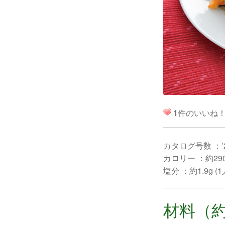
1
件のいいね
カタログ号数 ：’
カロリー ：約290k
塩分 ：約1.9g (
材料（