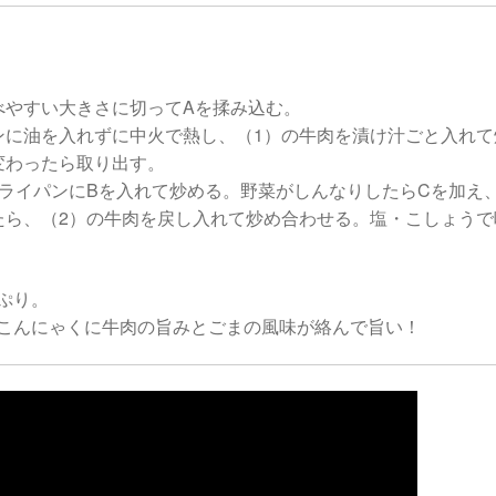
べやすい大きさに切ってAを揉み込む。
ンに油を入れずに中火で熱し、（1）の牛肉を漬け汁ごと入れて
変わったら取り出す。
フライパンにBを入れて炒める。野菜がしんなりしたらCを加え
たら、（2）の牛肉を戻し入れて炒め合わせる。塩・こしょうで
ぷり。
糸こんにゃくに牛肉の旨みとごまの風味が絡んで旨い！