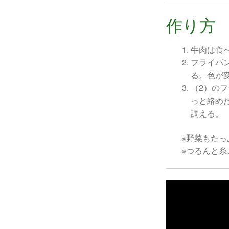
作り方
牛肉は食
フライパ
る。色が
（2）の
っと絡め
調える。
※野菜もたっ
※つるんと