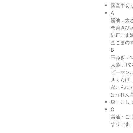
国産牛切り
A
醤油…大
奄美きび
純正ごま
金ごまの
B
玉ねぎ…1
人参…1/
ピーマン
きくらげ
糸こんに
ほうれん草
塩・こし
C
醤油・ご
すりごま