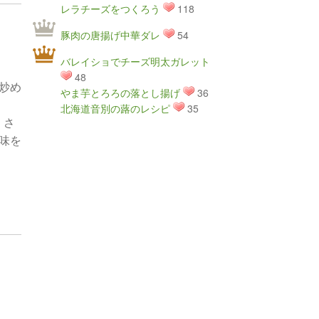
レラチーズをつくろう
118
豚肉の唐揚げ中華ダレ
54
バレイショでチーズ明太ガレット
48
炒め
やま芋とろろの落とし揚げ
36
北海道音別の蕗のレシピ
35
、さ
味を