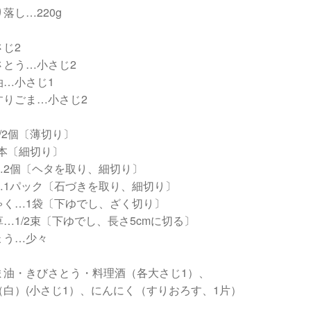
落し…220g
さじ2
さとう…小さじ2
油…小さじ1
すりごま…小さじ2
/2個〔薄切り〕
2本〔細切り〕
…2個〔ヘタを取り、細切り〕
…1パック〔石づきを取り、細切り〕
ゃく…1袋〔下ゆでし、ざく切り〕
…1/2束〔下ゆでし、長さ5cmに切る〕
ょう…少々
ま油・きびさとう・料理酒（各大さじ1）、
（白）(小さじ1）、にんにく（すりおろす、1片）