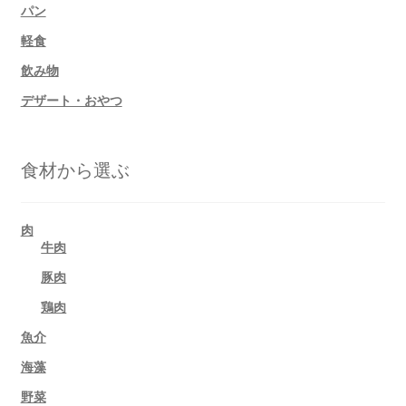
パン
軽食
飲み物
デザート・おやつ
食材から選ぶ
肉
牛肉
豚肉
鶏肉
魚介
海藻
野菜