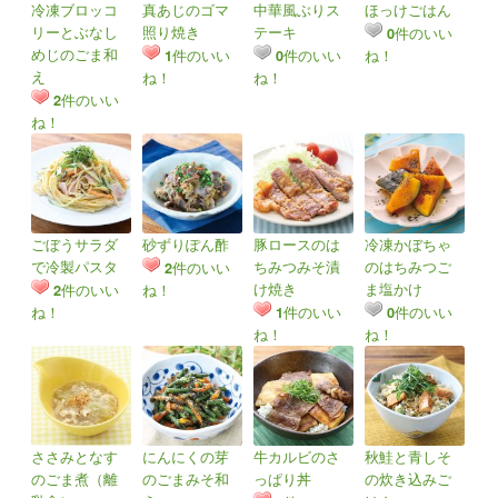
冷凍ブロッコ
真あじのゴマ
中華風ぶりス
ほっけごはん
リーとぶなし
照り焼き
テーキ
件のいい
0
めじのごま和
件のいい
件のいい
ね！
1
0
え
ね！
ね！
件のいい
2
ね！
ごぼうサラダ
砂ずりぽん酢
豚ロースのは
冷凍かぼちゃ
で冷製パスタ
ちみつみそ漬
のはちみつご
件のいい
2
け焼き
ま塩かけ
件のいい
ね！
2
ね！
件のいい
件のいい
1
0
ね！
ね！
ささみとなす
にんにくの芽
牛カルビのさ
秋鮭と青しそ
のごま煮（離
のごまみそ和
っぱり丼
の炊き込みご