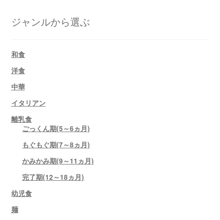
ジャンルから選ぶ
和食
洋食
中華
イタリアン
離乳食
ごっくん期(5～6ヵ月)
もぐもぐ期(7～8ヵ月)
かみかみ期(9～11ヵ月)
完了期(12～18ヵ月)
幼児食
麺