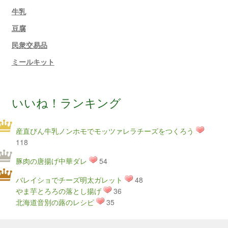
牛乳
豆腐
民衆交易品
ミールキット
いいね！ランキング
産直びん牛乳ノンホモでモッツァレラチーズをつくろう
118
豚肉の唐揚げ中華ダレ
54
バレイショでチーズ明太ガレット
48
やま芋とろろの落とし揚げ
36
北海道音別の蕗のレシピ
35