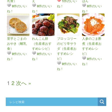
乳食）
え
はん
件のいい
1
件のいい
件のいい
ね！
件のいい
0
0
0
ね！
ね！
ね！
里芋とごまの
れんこん餅
ブロッコリー
人参のごま酢
おやき（離乳
（生産者おす
のピリ辛サラ
煮（生産者お
食）
すめレシピ）
ダ（生産者お
すすめレシ
すすめレシ
ピ）
件のいい
件のいい
0
0
ピ）
ね！
ね！
件のいい
0
件のいい
ね！
0
ね！
1
2
次へ »