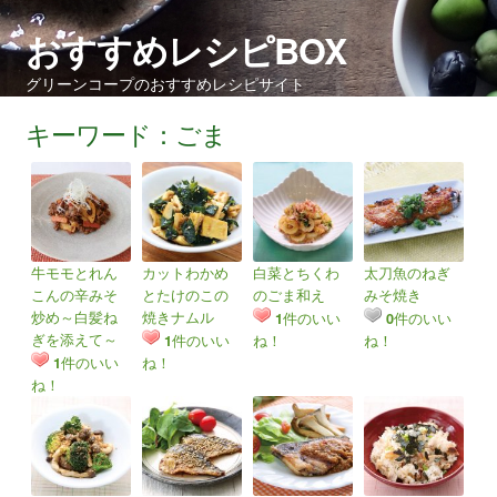
おすすめレシピBOX
グリーンコープのおすすめレシピサイト
キーワード：ごま
牛モモとれん
カットわかめ
白菜とちくわ
太刀魚のねぎ
こんの辛みそ
とたけのこの
のごま和え
みそ焼き
炒め～白髪ね
焼きナムル
件のいい
件のいい
1
0
ぎを添えて～
件のいい
ね！
ね！
1
件のいい
ね！
1
ね！