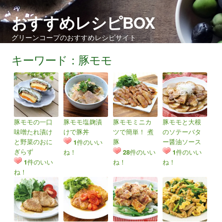
おすすめレシピBOX
グリーンコープのおすすめレシピサイト
キーワード：豚モモ
豚モモの一口
豚モモ塩麹漬
豚モモミニカ
豚モモと大根
味噌たれ漬け
けで豚丼
ツで簡単！ 煮
のソテーバタ
と野菜のおに
豚
ー醤油ソース
件のいい
1
ぎらず
ね！
件のいい
件のいい
28
1
件のいい
ね！
ね！
1
ね！