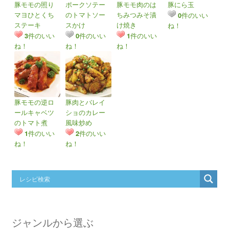
豚モモの照り
ポークソテー
豚モモ肉のは
豚にら玉
マヨひとくち
のトマトソー
ちみつみそ漬
件のいい
0
ステーキ
スかけ
け焼き
ね！
件のいい
件のいい
件のいい
3
0
1
ね！
ね！
ね！
豚モモの逆ロ
豚肉とバレイ
ールキャベツ
ショのカレー
のトマト煮
風味炒め
件のいい
件のいい
1
2
ね！
ね！
ジャンルから選ぶ