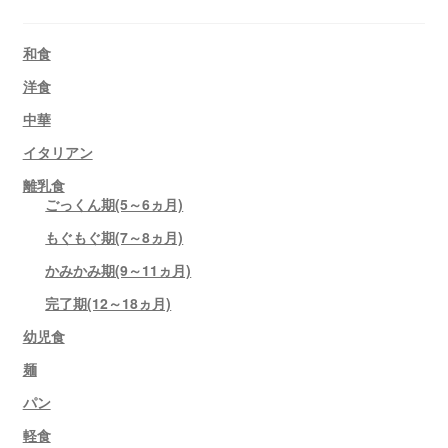
和食
洋食
中華
イタリアン
離乳食
ごっくん期(5～6ヵ月)
もぐもぐ期(7～8ヵ月)
かみかみ期(9～11ヵ月)
完了期(12～18ヵ月)
幼児食
麺
パン
軽食