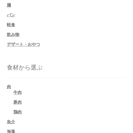
麺
パン
軽食
飲み物
デザート・おやつ
食材から選ぶ
肉
牛肉
豚肉
鶏肉
魚介
海藻