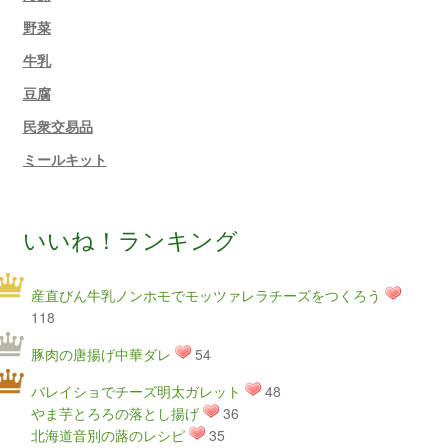
野菜
牛乳
豆腐
民衆交易品
ミールキット
いいね！ランキング
産直びん牛乳ノンホモでモッツァレラチーズをつくろう
118
豚肉の唐揚げ中華ダレ
54
バレイショでチーズ明太ガレット
48
やま芋とろろの落とし揚げ
36
北海道音別の蕗のレシピ
35