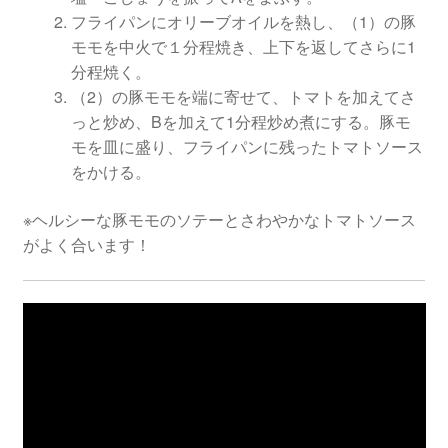
フライパンにオリーブオイルを熱し、（1）の豚
モモを中火で１分程焼き、上下を返してさらに1
分程焼く。
（2）の豚モモを端に寄せて、トマトを加えてさ
っと炒め、Bを加えて1分程炒め煮にする。豚モ
モを皿に盛り、フライパンに残ったトマトソース
をかける。
※ヘルシーな豚モモのソテーとさわやかなトマトソース
がよく合います！