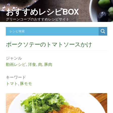
おすすめレシピBOX
グリーンコープのおすすめレシピサイト
ポークソテーのトマトソースかけ
ジャンル
動画レシピ
,
洋食
,
肉
,
豚肉
キーワード
トマト
,
豚モモ