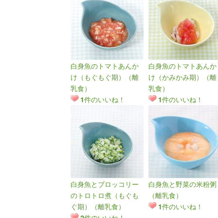
白身魚のトマトあんか
白身魚のトマトあんか
け（もぐもぐ期）（離
け（かみかみ期）（離
乳食）
乳食）
件のいいね！
件のいいね！
1
1
白身魚とブロッコリー
白身魚と野菜の米粉粥
のトロトロ煮（もぐも
（離乳食）
ぐ期）（離乳食）
件のいいね！
1
件のいいね！
2