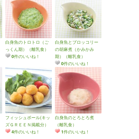
白身魚のトロトロ（ご
白身魚とブロッコリー
っくん期）（離乳食）
の胡麻煮（かみかみ
件のいいね！
期）（離乳食）
0
件のいいね！
0
フィッシュボール(キッ
白身魚のとろとろ煮
ズＧＲＥＥＮ掲載分）
（離乳食）
件のいいね！
件のいいね！
4
1