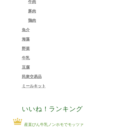
牛肉
豚肉
鶏肉
魚介
海藻
野菜
牛乳
豆腐
民衆交易品
ミールキット
いいね！ランキング
産直びん牛乳ノンホモでモッツァ