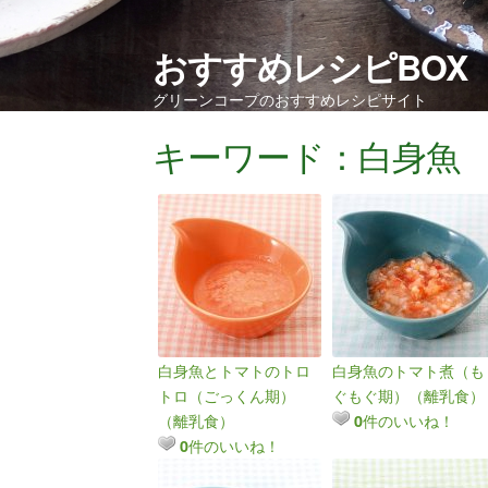
おすすめレシピBOX
グリーンコープのおすすめレシピサイト
キーワード：白身魚
白身魚とトマトのトロ
白身魚のトマト煮（も
トロ（ごっくん期）
ぐもぐ期）（離乳食）
（離乳食）
件のいいね！
0
件のいいね！
0