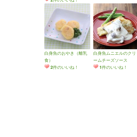
白身魚のおやき（離乳
白身魚ムニエルのクリ
食）
ームチーズソース
件のいいね！
件のいいね！
2
1