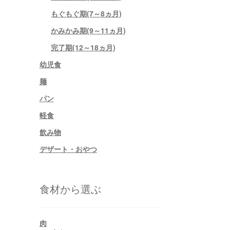
もぐもぐ期(7～8ヵ月)
かみかみ期(9～11ヵ月)
完了期(12～18ヵ月)
幼児食
麺
パン
軽食
飲み物
デザート・おやつ
食材から選ぶ
肉