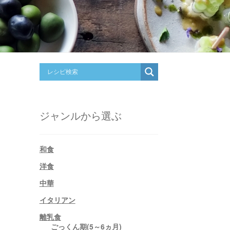
ジャンルから選ぶ
和食
洋食
中華
イタリアン
離乳食
ごっくん期(5～6ヵ月)