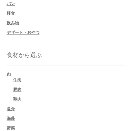
パン
軽食
飲み物
デザート・おやつ
食材から選ぶ
肉
牛肉
豚肉
鶏肉
魚介
海藻
野菜