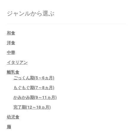
ジャンルから選ぶ
和食
洋食
中華
イタリアン
離乳食
ごっくん期(5～6ヵ月)
もぐもぐ期(7～8ヵ月)
かみかみ期(9～11ヵ月)
完了期(12～18ヵ月)
幼児食
麺