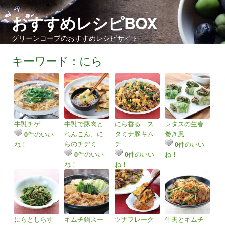
おすすめレシピBOX
グリーンコープのおすすめレシピサイト
キーワード：にら
牛乳チゲ
牛乳で豚肉と
にら香る ス
レタスの生春
れんこん、に
タミナ豚キム
巻き風
件のいい
0
らのチヂミ
チ
ね！
件のいい
0
件のいい
件のいい
ね！
0
0
ね！
ね！
にらとしらす
キムチ鍋スー
ツナフレーク
牛肉とキムチ