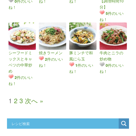
【調理時間10
件のいい
ね！
ね！
0
分】
ね！
件のいい
5
ね！
シーフードミ
焼きラーメン
豚ミンチで和
牛肉とニラの
ックスとキャ
風にら玉
炒め物
件のいい
2
ベツの中華炒
ね！
件のいい
件のいい
1
0
め
ね！
ね！
件のいい
2
ね！
1
2
3
次へ »