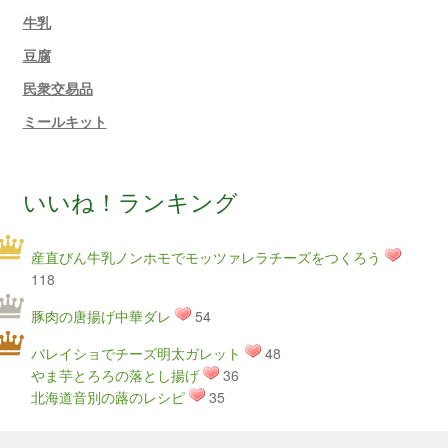
牛乳
豆腐
民衆交易品
ミールキット
いいね！ランキング
産直びん牛乳ノンホモでモッツァレラチーズをつくろう
118
豚肉の唐揚げ中華ダレ
54
バレイショでチーズ明太ガレット
48
やま芋とろろの落とし揚げ
36
北海道音別の蕗のレシピ
35