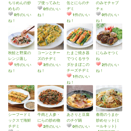
ちりめんの炒
プ使ってみた
缶とにらのチ
のみそチャプ
めもの
ヂミ
チェ
件のいい
0
件のいい
ね！
件のいい
件のいい
0
1
0
ね！
ね！
ね！
秋鮭と野菜の
コーンとチー
たまご焼き器
にらみそつく
レンジ蒸し
ズのチヂミ
でつくるサラ
ね
ダかまぼこの
件のいい
件のいい
件のいい
1
3
2
チーズチヂミ
ね！
ね！
ね！
件のいい
1
ね！
シーフードミ
牛肉と人参・
あさりと豆腐
春雨のうまか
ックスで海鮮
にらの炒め物
のチゲ鍋
炒めセット(ミ
チヂミ
ールキット)
件のいい
件のいい
2
0