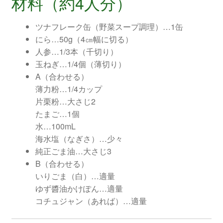
材料（約4人分）
ツナフレーク缶（野菜スープ調理）…1缶
にら…50g（4㎝幅に切る）
人参…1/3本（千切り）
玉ねぎ…1/4個（薄切り）
A（合わせる）
薄力粉…1/4カップ
片栗粉…大さじ2
たまご…1個
水…100mL
海水塩（なぎさ）…少々
純正ごま油…大さじ3
B（合わせる）
いりごま（白）…適量
ゆず醬油かけぽん…適量
コチュジャン（あれば）…適量