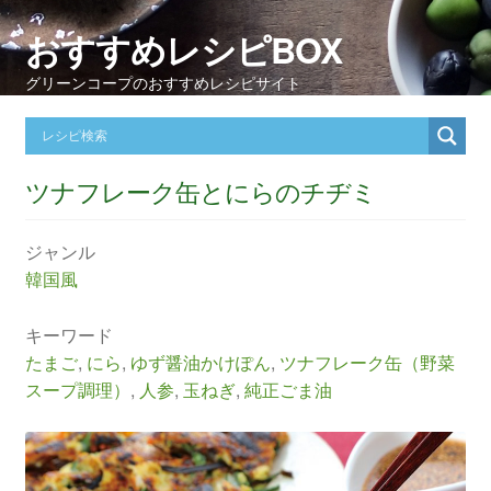
おすすめレシピBOX
グリーンコープのおすすめレシピサイト
ツナフレーク缶とにらのチヂミ
ジャンル
韓国風
キーワード
たまご
,
にら
,
ゆず醤油かけぽん
,
ツナフレーク缶（野菜
スープ調理）
,
人参
,
玉ねぎ
,
純正ごま油