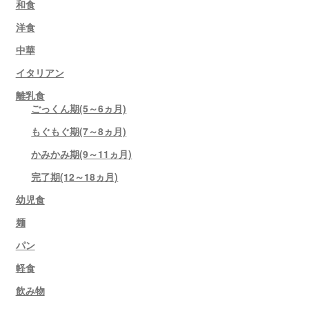
和食
洋食
中華
イタリアン
離乳食
ごっくん期(5～6ヵ月)
もぐもぐ期(7～8ヵ月)
かみかみ期(9～11ヵ月)
完了期(12～18ヵ月)
幼児食
麺
パン
軽食
飲み物