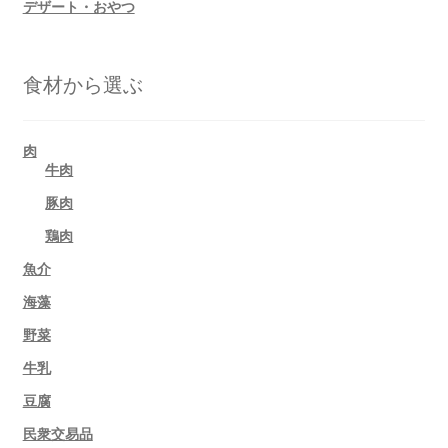
デザート・おやつ
食材から選ぶ
肉
牛肉
豚肉
鶏肉
魚介
海藻
野菜
牛乳
豆腐
民衆交易品