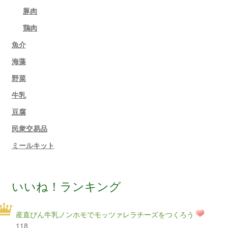
豚肉
鶏肉
魚介
海藻
野菜
牛乳
豆腐
民衆交易品
ミールキット
いいね！ランキング
産直びん牛乳ノンホモでモッツァレラチーズをつくろう
118