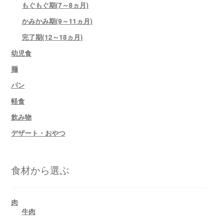
もぐもぐ期(7～8ヵ月)
かみかみ期(9～11ヵ月)
完了期(12～18ヵ月)
幼児食
麺
パン
軽食
飲み物
デザート・おやつ
食材から選ぶ
肉
牛肉