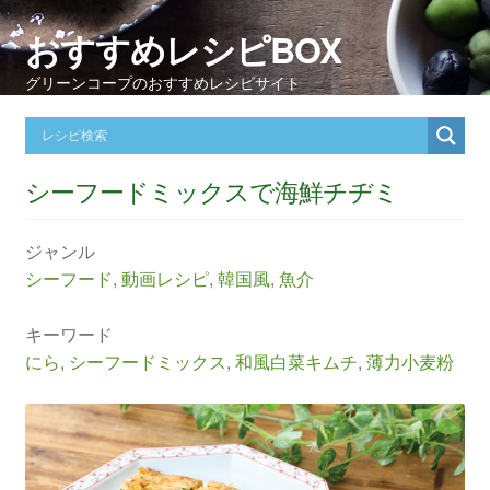
おすすめレシピBOX
グリーンコープのおすすめレシピサイト
シーフードミックスで海鮮チヂミ
ジャンル
シーフード
,
動画レシピ
,
韓国風
,
魚介
キーワード
にら
,
シーフードミックス
,
和風白菜キムチ
,
薄力小麦粉