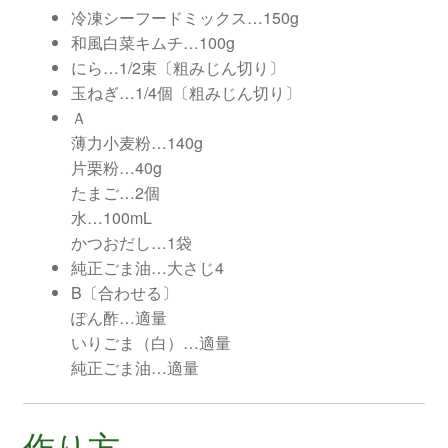
冷凍シーフードミックス…150g
和風白菜キムチ…100g
にら…1/2束〔粗みじん切り〕
玉ねぎ…1/4個〔粗みじん切り〕
Ａ
薄力小麦粉…140g
片栗粉…40g
たまご…2個
水…100mL
かつおだし…1袋
純正ごま油…大さじ4
B〔合わせる〕
ぽん酢…適量
いりごま（白）…適量
純正ごま油…適量
作り方