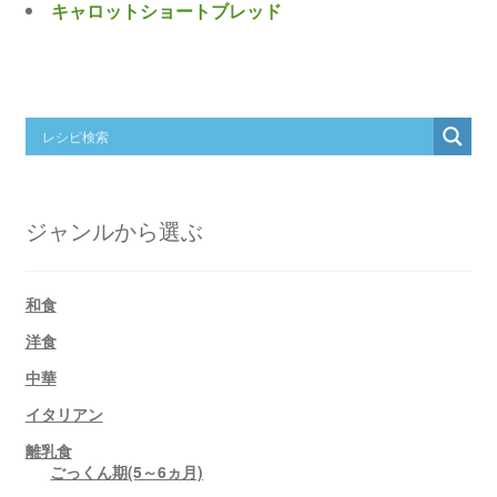
キャロットショートブレッド
ジャンルから選ぶ
和食
洋食
中華
イタリアン
離乳食
ごっくん期(5～6ヵ月)