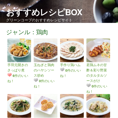
おすすめレシピBOX
グリーンコープのおすすめレシピサイト
ジャンル：鶏肉
手羽元開きの
玉ねぎと鶏肉
手作り鶏ハム
若鶏ムネの甘
さっぱり煮
のハヤシソー
酢＆彩り野菜
件のいい
0
ス炒め
のタルタルソ
件のいい
ね！
6
ースがけ
ね！
件のいい
0
ね！
件のいい
0
ね！