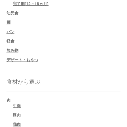
完了期(12～18ヵ月)
幼児食
麺
パン
軽食
飲み物
デザート・おやつ
食材から選ぶ
肉
牛肉
豚肉
鶏肉