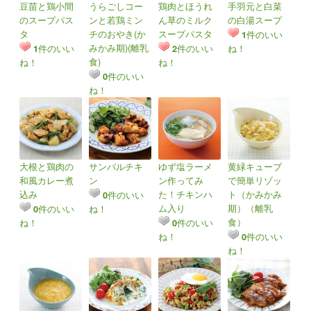
豆苗と鶏小間
うらごしコー
鶏肉とほうれ
手羽元と白菜
のスープパス
ンと若鶏ミン
ん草のミルク
の白湯スープ
タ
チのおやき(か
スープパスタ
件のいい
1
みかみ期)(離乳
件のいい
件のいい
ね！
1
2
食)
ね！
ね！
件のいい
0
ね！
大根と鶏肉の
サンバルチキ
ゆず塩ラーメ
黄緑キューブ
和風カレー煮
ン
ン作ってみ
で簡単リゾッ
込み
た！チキンハ
ト（かみかみ
件のいい
0
ム入り
期）（離乳
件のいい
ね！
0
食）
ね！
件のいい
0
ね！
件のいい
0
ね！