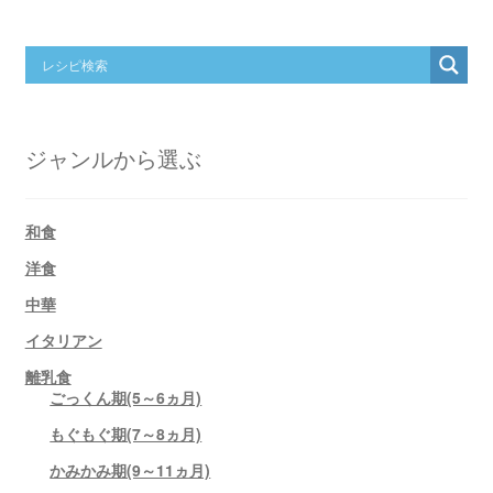
ジャンルから選ぶ
和食
洋食
中華
イタリアン
離乳食
ごっくん期(5～6ヵ月)
もぐもぐ期(7～8ヵ月)
かみかみ期(9～11ヵ月)