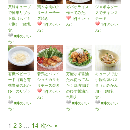
黄緑キューブ
鶏ムネ肉のク
ガパオライス
ジャポネソー
で簡単リゾッ
リーミーチー
作ってみた。
スでチキンス
ト風（もぐも
ズ焼き
テーキ
件のいい
1
ぐ期）（離乳
件のいい
ね！
件のいい
1
1
食）
ね！
ね！
件のいい
0
ね！
有機ベビーフ
若鶏とバレイ
万能ゆず醤油
キューブでお
ード（鶏と有
ショのカリカ
たれ使ってみ
手軽冷製パス
機野菜のおか
リチーズ焼き
た！鶏唐揚げ
タ（かみかみ
ゆ）のリゾッ
のゆず醤油た
期）（離乳
件のいい
1
ト
れ和え
食）
ね！
件のいい
件のいい
件のいい
0
0
0
ね！
ね！
ね！
1
2
3
…
14
次へ »