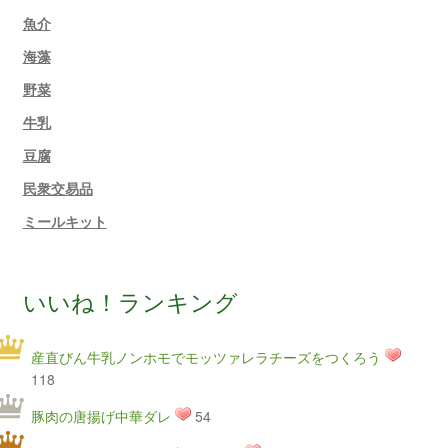
魚介
海藻
野菜
牛乳
豆腐
民衆交易品
ミールキット
いいね！ランキング
産直びん牛乳ノンホモでモッツァレラチーズをつくろう
118
豚肉の唐揚げ中華ダレ
54