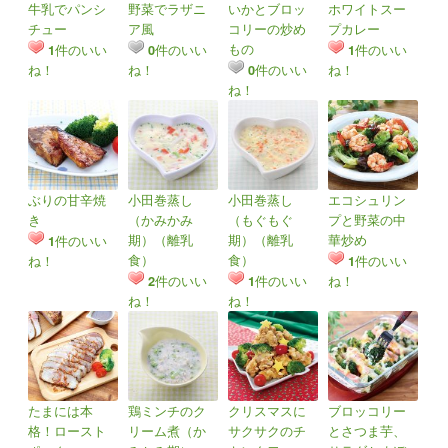
牛乳でパンシ
野菜でラザニ
いかとブロッ
ホワイトスー
チュー
ア風
コリーの炒め
プカレー
もの
件のいい
件のいい
件のいい
1
0
1
ね！
ね！
件のいい
ね！
0
ね！
ぶりの甘辛焼
小田巻蒸し
小田巻蒸し
エコシュリン
き
（かみかみ
（もぐもぐ
プと野菜の中
期）（離乳
期）（離乳
華炒め
件のいい
1
食）
食）
ね！
件のいい
1
件のいい
件のいい
ね！
2
1
ね！
ね！
たまには本
鶏ミンチのク
クリスマスに
ブロッコリー
格！ロースト
リーム煮（か
サクサクのチ
とさつま芋、