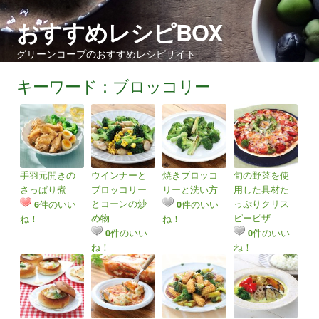
おすすめレシピBOX
グリーンコープのおすすめレシピサイト
キーワード：ブロッコリー
手羽元開きの
ウインナーと
焼きブロッコ
旬の野菜を使
さっぱり煮
ブロッコリー
リーと洗い方
用した具材た
とコーンの炒
っぷりクリス
件のいい
件のいい
6
0
め物
ピーピザ
ね！
ね！
件のいい
件のいい
0
0
ね！
ね！