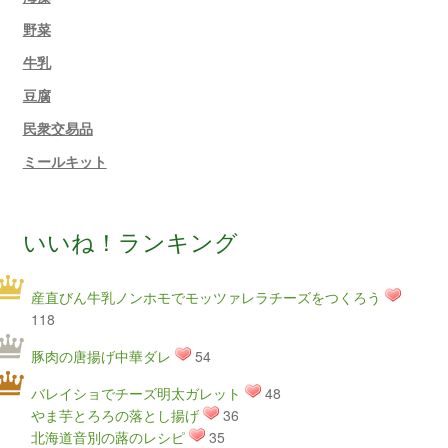
野菜
牛乳
豆腐
民衆交易品
ミールキット
いいね！ランキング
産直びん牛乳ノンホモでモッツァレラチーズをつくろう
118
豚肉の唐揚げ中華ダレ
54
バレイショでチーズ明太ガレット
48
やま芋とろろの落とし揚げ
36
北海道音別の蕗のレシピ
35