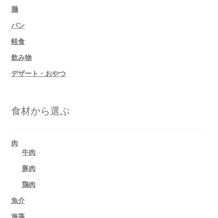
麺
パン
軽食
飲み物
デザート・おやつ
食材から選ぶ
肉
牛肉
豚肉
鶏肉
魚介
海藻