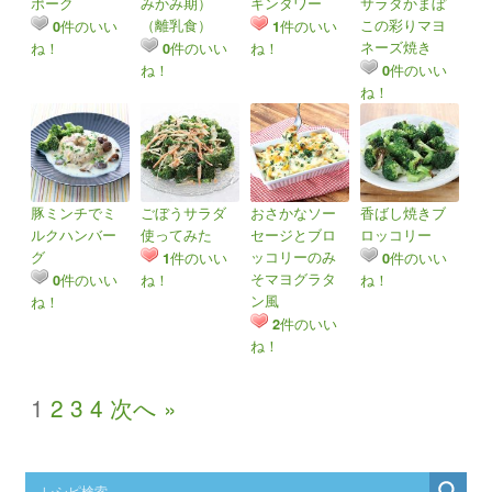
ポーク
みかみ期）
キンタワー
サラダかまぼ
（離乳食）
この彩りマヨ
件のいい
件のいい
0
1
ネーズ焼き
ね！
件のいい
ね！
0
ね！
件のいい
0
ね！
豚ミンチでミ
ごぼうサラダ
おさかなソー
香ばし焼きブ
ルクハンバー
使ってみた
セージとブロ
ロッコリー
グ
ッコリーのみ
件のいい
件のいい
1
0
そマヨグラタ
件のいい
ね！
ね！
0
ン風
ね！
件のいい
2
ね！
1
2
3
4
次へ »