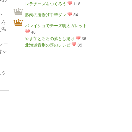
レラチーズをつくろう
118
か
豚肉の唐揚げ中華ダレ
54
乳を
バレイショでチーズ明太ガレット
え温
48
やま芋とろろの落とし揚げ
36
レー
北海道音別の蕗のレシピ
35
はシ
スタ