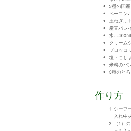
3種の国産
ベーコンハ
玉ねぎ…1
産直バレイ
水…400m
クリームシ
ブロッコリ
塩・こし
米粉のバ
3種のと
作り方
シーフ
入れ中
（1）
ョを入