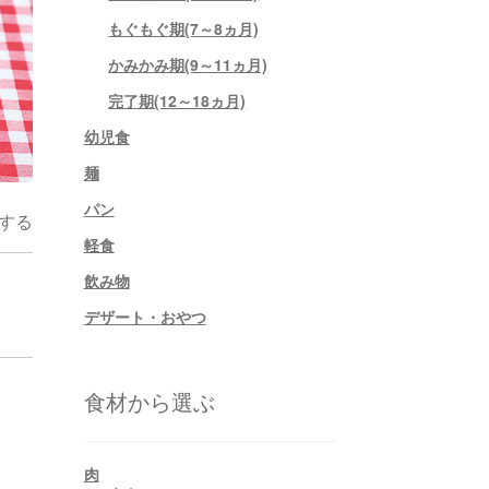
もぐもぐ期(7～8ヵ月)
かみかみ期(9～11ヵ月)
完了期(12～18ヵ月)
幼児食
麺
パン
する
軽食
飲み物
デザート・おやつ
食材から選ぶ
肉