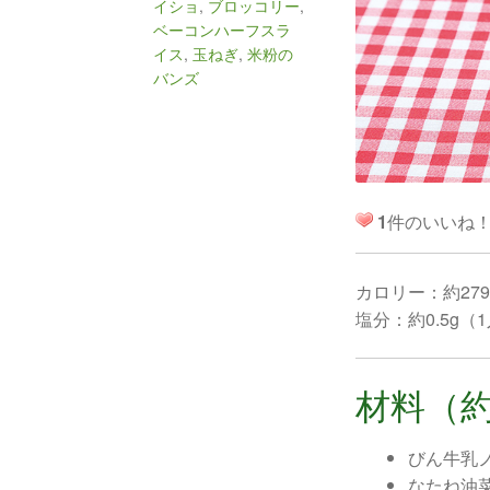
イショ
,
ブロッコリー
,
ベーコンハーフスラ
イス
,
玉ねぎ
,
米粉の
バンズ
1
件のいいね
カロリー：約279
塩分：約0.5g（
材料（約
びん牛乳ノ
なたね油