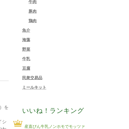
牛肉
豚肉
鶏肉
魚介
海藻
野菜
牛乳
豆腐
民衆交易品
ミールキット
）を
いいね！ランキング
イシ
産直びん牛乳ノンホモでモッツァ
やわ