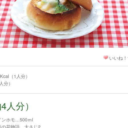
！
いいね！
Kcal（1人分）
1人分）
4人分）
ンホモ…500ｍl
菜の花物語…大さじ2