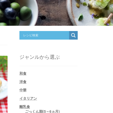
ジャンルから選ぶ
和食
洋食
中華
イタリアン
離乳食
ごっくん期(5～6ヵ月)