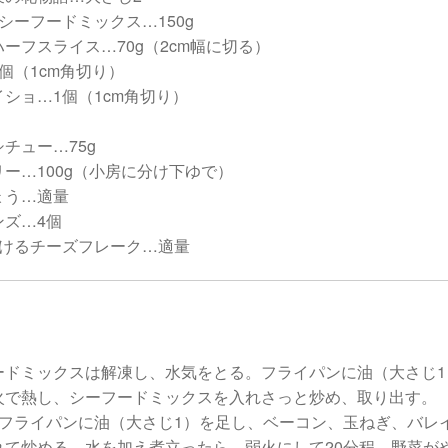
シーフードミックス…150g
ーフスライス…70g（2cm幅に切る）
個（1cm角切り）
ショ…1個（1cm角切り）
l
チュー…75g
ー…100g（小房に分け下ゆで）
ょう…適量
ンズ…4個
ろけるチーズフレーク…適量
ードミックスは解凍し、水気をとる。フライパンに油（大さじ1
火で熱し、シーフードミックスを入れさっと炒め、取り出す。
のフライパンに油（大さじ1）を足し、ベーコン、玉ねぎ、バレ
れて炒める。水を加え煮立ったら、弱火にして20分程、野菜が