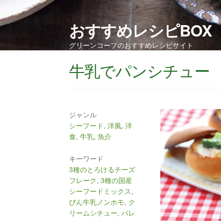
おすすめレシピBOX
グリーンコープのおすすめレシピサイト
牛乳でパンシチュー
ジャンル
シーフード
,
洋風
,
洋
食
,
牛乳
,
魚介
キーワード
3種のとろけるチーズ
フレーク
,
3種の国産
シーフードミックス
,
びん牛乳ノンホモ
,
ク
リームシチュー
,
バレ