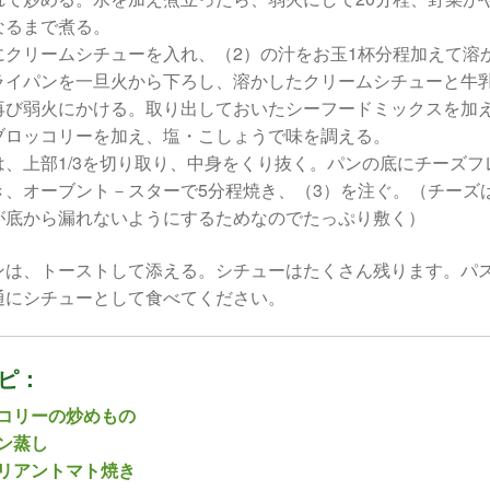
なるまで煮る。
にクリームシチューを入れ、（2）の汁をお玉1杯分程加えて溶
ライパンを一旦火から下ろし、溶かしたクリームシチューと牛
再び弱火にかける。取り出しておいたシーフードミックスを加
ブロッコリーを加え、塩・こしょうで味を調える。
は、上部1/3を切り取り、中身をくり抜く。パンの底にチーズフ
き、オーブント－スターで5分程焼き、（3）を注ぐ。（チーズ
が底から漏れないようにするためなのでたっぷり敷く）
ンは、トーストして添える。シチューはたくさん残ります。パ
通にシチューとして食べてください。
ピ：
コリーの炒めもの
ン蒸し
リアントマト焼き