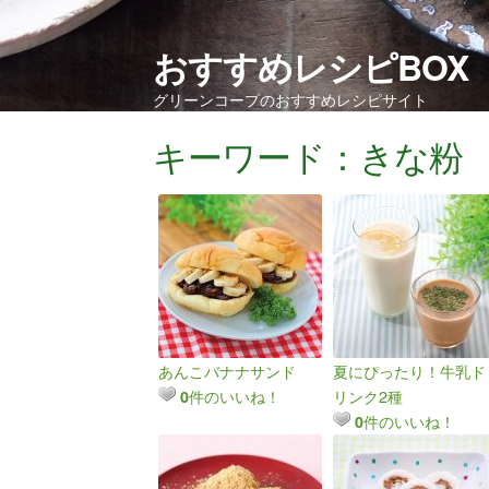
おすすめレシピBOX
グリーンコープのおすすめレシピサイト
キーワード：きな粉
あんこバナナサンド
夏にぴったり！牛乳ド
件のいいね！
リンク2種
0
件のいいね！
0