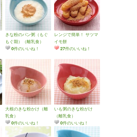
きな粉のパン粥（もぐ
レンジで簡単！ サツマ
もぐ期）（離乳食）
イモ餅
件のいいね！
件のいいね！
0
27
大根のきな粉かけ（離
いも粥のきな粉がけ
乳食）
（離乳食）
件のいいね！
件のいいね！
0
0