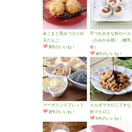
金ごまと黒みつ入り白
手づかみきな粉ロール
玉だんご
（かみかみ期）（離乳
件のいいね！
食）
3
件のいいね！
4
マーガリンスプレッド
エルボマカロニできな
件のいいね！
粉マカロニ
2
件のいいね！
1