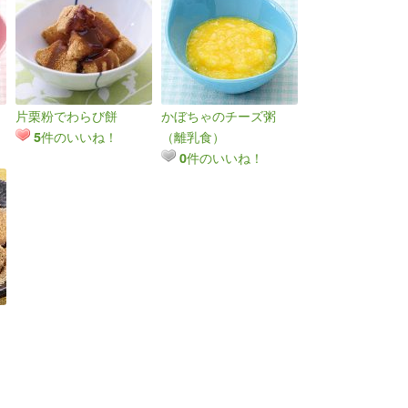
片栗粉でわらび餅
かぼちゃのチーズ粥
件のいいね！
（離乳食）
5
件のいいね！
0