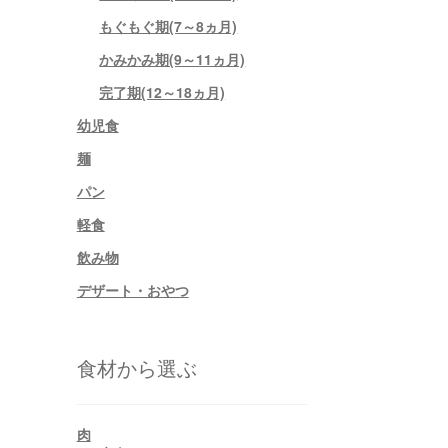
もぐもぐ期(7～8ヵ月)
かみかみ期(9～11ヵ月)
完了期(12～18ヵ月)
幼児食
麺
パン
軽食
飲み物
デザート・おやつ
食材から選ぶ
肉