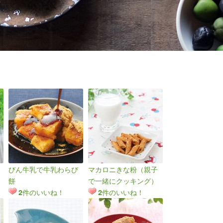
びん牛乳で牛乳わらび
マカロニきな粉（親子
餅
で一緒にクッキング）
件のいいね！
件のいいね！
2
2