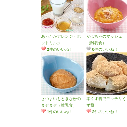
あったかアレンジ・ホ
かぼちゃのマッシュ
ットミルク
（離乳食）
件のいいね！
件のいいね！
2
0
さつまいもときな粉の
本くず粉でモッチリく
まぜまぜ（離乳食）
ず餅
件のいいね！
件のいいね！
1
2