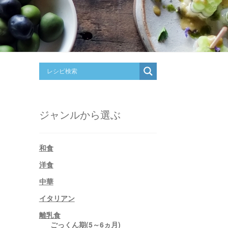
ジャンルから選ぶ
和食
洋食
中華
イタリアン
離乳食
ごっくん期(5～6ヵ月)