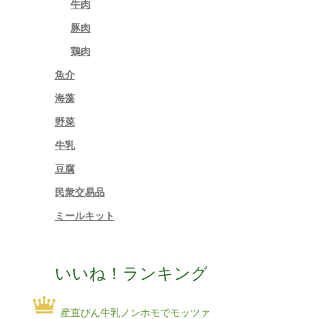
牛肉
豚肉
鶏肉
魚介
海藻
野菜
牛乳
豆腐
民衆交易品
ミールキット
いいね！ランキング
産直びん牛乳ノンホモでモッツァ